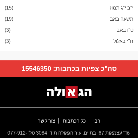
י"ב י"ג תמוז
(15)
תשעה באב
(19)
ט"ו באב
(3)
ח"י באלול
(3)
סה"כ צפיות בכתבות:
15546350
רבי
כל הכתבות
צור קשר
שד' עצמאות 67, בת ים, עיר הגאולה ת.ד. 3084 טל' 077-912-