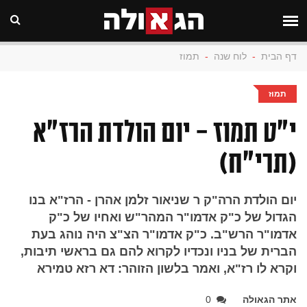
דף הבית
-
לוח שנה
-
תמוז
תמוז
י"ט תמוז - יום הולדת הרז"א
(תרי"ח)
יום הולדת הרה"ק ר שניאור זלמן אהרן - הרז"א בנו
הגדול של כ"ק אדמו"ר המהר"ש ואחיו של כ"ק
אדמו"ר הרש"ב. כ"ק אדמו"ר הצ"צ היה נוהג בעת
הברית של בניו ונכדיו לקרוא להם גם בראשי תיבות,
וקרא לו רז"א, ואמר בלשון הזוהר: דא רזא טמירא
אתר הגאולה
0