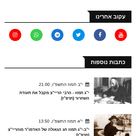
עקוב אחרינו
כתבות נוספות
י"ב תמוז התשפ"ו, 21:00
י"ג תמוז - הרבי הריי"צ מקבל את תעודת
השחרור (תרפ"ז)
י"א תמוז התשפ"ו, 13:50
י"ב-י"ג תמוז חג הגאולה של האדמו"ר מוהריי"צ
(תרפ"ז)