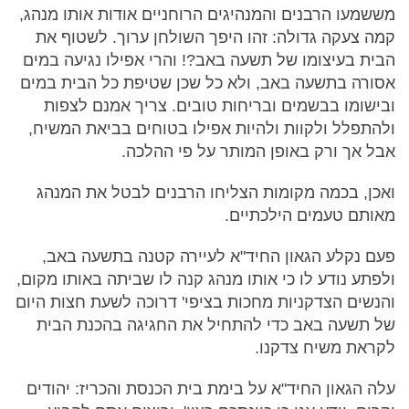
מששמעו הרבנים והמנהיגים הרוחניים אודות אותו מנהג,
קמה צעקה גדולה: זהו היפך השולחן ערוך. לשטוף את
הבית בעיצומו של תשעה באב?! והרי אפילו נגיעה במים
אסורה בתשעה באב, ולא כל שכן שטיפת כל הבית במים
ובישומו בבשמים ובריחות טובים. צריך אמנם לצפות
ולהתפלל ולקוות ולהיות אפילו בטוחים בביאת המשיח,
אבל אך ורק באופן המותר על פי ההלכה.
ואכן, בכמה מקומות הצליחו הרבנים לבטל את המנהג
מאותם טעמים הילכתיים.
פעם נקלע הגאון החיד"א לעיירה קטנה בתשעה באב,
ולפתע נודע לו כי אותו מנהג קנה לו שביתה באותו מקום,
והנשים הצדקניות מחכות בציפי' דרוכה לשעת חצות היום
של תשעה באב כדי להתחיל את החגיגה בהכנת הבית
לקראת משיח צדקנו.
עלה הגאון החיד"א על בימת בית הכנסת והכריז: יהודים