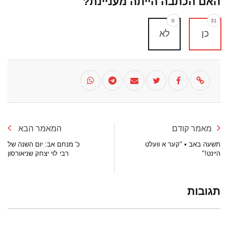
האם הכתבה הייתה מעניינת?
0
31
כן
לא
מאמר קודם
המאמר הבא
תשעה באב • "קער א וועלט
כ' מנחם אב: יום השנה של
היינט!"
רבי לוי יצחק שניאורסון
תגובות