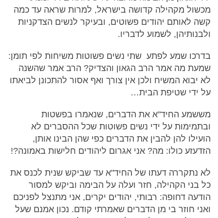
מכשול מקהילה קדושה בישראל, למרות שראה עד כמה
קשה לאותם יהודים פשוטים, ובעיקר לנשים הצדקניות
ולבנותיהן, לשמוע לדבריו.
בדרכו שמע לפתע שתי נשים פשוטות משיחות לפי תומן:
שמעת מה אמר הרב הגאון והצדיק? הרב אמר שהשנה
לא יבוא המשיח ולכן אין צורך ואף אסור להתכונן לביאתו
על ידי שטיפת הבית…
מששמע החיד"א את הדברים, שנאמרו בפשטות
ובתמימות על ידי נשים פשוטות שכל ההסברים לא
הועילו להן להבין את הדברים כפי שהן הבינו אותן,
הזדעזע כולו: מה? אני אגרום ליהודים חלישות באמונה?!
לא נתקררה דעתו של החיד"א עד שביקש שנית לכנס את
כל בני הקהילה, חזר ועלה על הבימה וביקש למסור
הודעה דחופה: רבותי, יהודים יקרים, אני מתנצל לפניכם
ואני חוזר בי מן הדברים שאמרתי קודם. נכון אמנם שעל