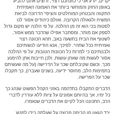
יקרים, יודע אני כי כוונתכם רצוי', ורוצים אתם להביע
באופן החזק והמוחשי ביותר את האמונה האמיתית
התקווה והבטחון המוחלטים והציפי' הדרוכה לביאת
המשיח ולגאולה הקרובה. ואולם כיהודים אסור לנו
לסטות בכי הוא זה מן ההלכה. על פי הלכה יש מקום גדול
לספק אם מותר, ומסתבר אפילו שהדבר ממש אסור,
לשטוף את הבית בתשעה באב, תהא הכוונה רצוי'
ואמיתית ככל שתהי'. לפיכך, אנא הודיעו לנשותיכם
ולבנותיכם כי למרות כל הכוונות הטובות, על פי ההלכה
אסור לעשות מה שאתן עושות, ולכן חייבות אתן להימנע
מכך. וכשם שקיבלתם שכר על הדרישה (על מה שעשיתם
בתמימות הלב, מחוסר ידיעה, בשנים שעברו), כך תקבלו
שכר על הפרישה.
הדברים התקבלו בתדהמה באזני הקהל הפשוט שנהג כך
כל ימיו, אך בהיותם אמונים על ציות ללא עוררין לדברי
הרב, התכוננו הכל לקיים את הדברים שנאמרו.
ירד הגאון מן הבימה מרוצה על שעלתה בידו למנוע