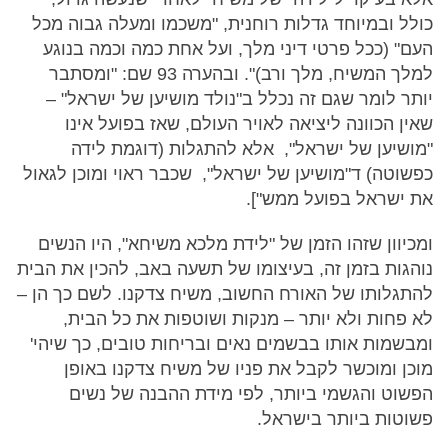
כולל ובמיוחד גדלות רוחנית, "משכמו ומעלה גבוה מכל
העם" (ככל פרטי דיני מלך, ועל אחת כמה וכמה בנוגע
למלך המשיח, מלך ורב)". ובהערה 93 שם: "ומסתבר
יותר לומר שגם זה נכלל ב"נולד מושיען של ישראל" –
שאין הכוונה ליציאה לאויר העולם, שאז בפועל אינו
"מושיען של ישראל", אלא להתגלות (דוגמת לידה
כפשוטה) ד"מושיען של ישראל", שכבר ראוי ומוכן לגאול
את ישראל בפועל ממש"].
ומכיוון שזהו הזמן של "לידת מלכא משיחא", היו הנשים
נוהגות בזמן זה, בעיצומו של תשעה באב, להכין את הבית
להתגלותו של האורח החשוב, משיח צדקנו. לשם כך הן –
לא פחות ולא יותר – מנקות ושוטפות את כל הבית,
ומבשמות אותו בבשמים נאים ובריחות טובים, כך שיהי'
מוכן ומוכשר לקבל את פניו של משיח צדקנו באופן
הפשוט והגשמי ביותר, לפי מידת ההבנה של נשים
פשוטות ביותר בישראל.