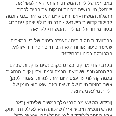
באב, זמן של לידת המשיח, וזהו זמן ראוי לגאול את
ישראל, היו הנשים מכינות ומנקות את הבית לכבוד
התגלות המשיח • ועד היום קיים המנהג הזה בכמה וכמה
קהילות קדושות בישראל • הרב חיים לוי יצחק גינזברוג
בטור מיוחד על זמן לידת המשיח • לקריאה
בהתוועדות חסידותית שנערכה בימים של בין המצרים
שמעתי סיפור אודות הגאון רבי חיים יוסף דוד אזולאי,
המפורסם בכינויו "החיד"א".
בקרב יהודי מרוקו, ובפרט בקרב נשים צדקניות שבהם,
הי' מנהג (וכפי ששמעתי מכמה וכמה, עדיין קיים מנהג זה
בכמה קהילות עד עצם היום הזה, למרות האמור לקמן)
אשר בחצות היום של תשעה באב, שאז הוא הזמן של
"לידת מלכא משיחא".
[וכידוע מה שאומר הרבי מלך המשיח שליט"א (ראה
סה"ש תנש"א ח"ב ע' 744) שהכוונה היא לא ללידת תינוק,
אלא בעיקר ל"לידה" של משיח "לאחרי שנעשה גדול,