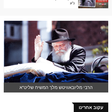
נ"ע
הרבי מליובאוויטש מלך המשיח שליט"א
עקוב אחרינו