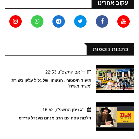
עקוב אחרינו
כתבות נוספות
ד' אב התשפ"ו, 22:53
תיעוד היסטורי: הניצחון של גליל עליון בשירת
'משיח משיח'
י"ג ניסן התשפ"ו, 16:52
הלכות פסח עם הרב מנחם מענדל פרידמן