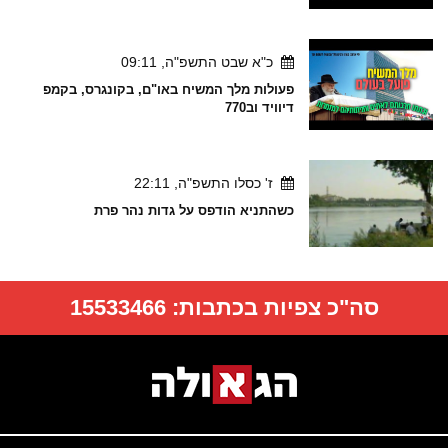
כ"א שבט התשפ"ה, 09:11
פעולות מלך המשיח באו"ם, בקונגרס, בקמפ
דיוויד וב770
ז' כסלו התשפ"ה, 22:11
כשהתניא הודפס על גדות נהר פרת
סה"כ צפיות בכתבות:
15533466