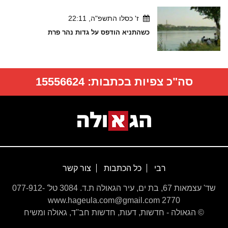
ז' כסלו התשפ"ה, 22:11
כשהתניא הודפס על גדות נהר פרת
סה"כ צפיות בכתבות:
15556624
רבי
כל הכתבות
צור קשר
שד' עצמאות 67, בת ים, עיר הגאולה ת.ד. 3084 טל' 077-912-
2770 www.hageula.com@gmail.com
© הגאולה - חדשות, דעות, חדשות חב''ד, גאולה ומשיח