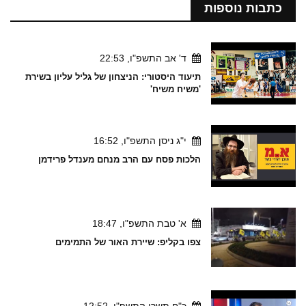
כתבות נוספות
ד' אב התשפ"ו, 22:53
תיעוד היסטורי: הניצחון של גליל עליון בשירת
'משיח משיח'
י"ג ניסן התשפ"ו, 16:52
הלכות פסח עם הרב מנחם מענדל פרידמן
א' טבת התשפ"ו, 18:47
צפו בקליפ: שיירת האור של התמימים
כ"ח תשרי התשפ"ו, 12:52