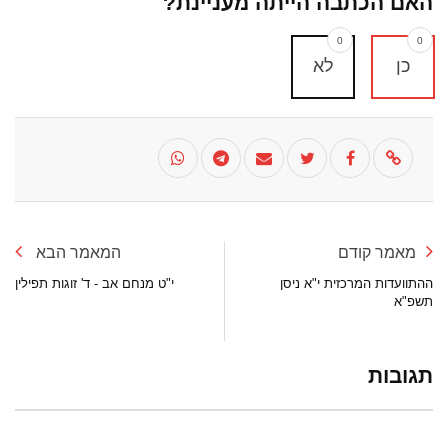
האם הכתבה הייתה מעניינת?
0
0
כן
לא
מאמר קודם
המאמר הבא
ההתוועדות המרכזית י"א ניסן
י"ט מנחם אב - ד' זוגות תפילין
תשפ"א
תגובות