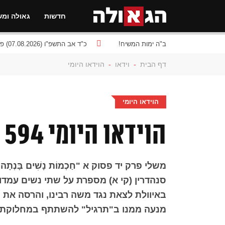
חדשות
גאולה ומש
ב"ה ימות המשיח!
כ"ד אב התשפ"ו (07.08.2026) פרשת
דף הבית
-
וידאו
-
הוידאו היומי
הוידאו היומי
הוידאו היומי 594 כא סיון
משלי פרק יד פסוק א "חַכְמוֹת נָשִׁים בָּנְתָה בֵיתָ
סנהדרין (קי א) מספרת על שתי נשים עמדו
באיוולת לצאת נגד משה רבינו, והרסה את 
מנעה ממנו ב"תרגיל" להשתתף במחלוקת קור