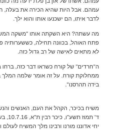
עמהם. אשתו של און בן פלת ידעה מה כוונת
עמהם. אבל היות שהיא הכירה את בעלה, ה
לדבר איתו, הם ישכנעו אותו והוא ילך.
מה עשתה? היא השקתה אותו "משקה המשמח
פתח האוהל, בכוונה תחילה, כששערותיה פר
לא מתאים לאישה של רב גדול כזה.
ה"חרדים" של קורח כשראו דבר כזה, ברחו ב
ממחלוקת קורח. על זה אומר שלמה המלך ב
בידה תהרסנו".
משיח בכיכר, הקהל את העם, האנשים והנ
ד' תמוז תשע"ו, כיכר רבין ת"א, 10.7.16, בשעה 19:00
יחי אדוננו מורנו ורבינו מלך המשיח לעולם וע