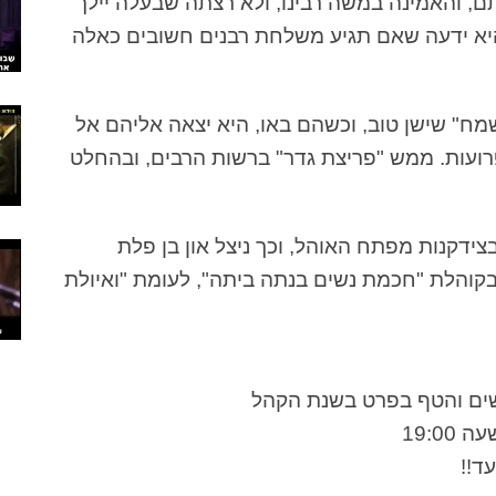
ם, והאמינה במשה רבינו, ולא רצתה שבעלה יילך
יא ידעה שאם תגיע משלחת רבנים חשובים כאלה
" שישן טוב, וכשהם באו, היא יצאה אליהם אל
ועות. ממש "פריצת גדר" ברשות הרבים, ובהחלט
צידקנות מפתח האוהל, וכך ניצל און בן פלת
קוהלת "חכמת נשים בנתה ביתה", לעומת "ואיולת
שים והטף בפרט בשנת הקהל
ד!!