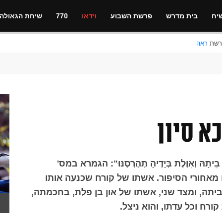
יח
בית מדרש
פרשת השבוע
וידאו
770
שיחת הגאולה
ראה
הּ וְאִוֶּלֶת בְּיָדֶיהָ תֶהֶרְסֶנּוּ": הגמרא במס'
 מאחורי הסיפור. אשתו של קורח שכנעה אותו
ביתה, ומצד שני, אשתו של און בן פלת, בחכמתה,
ח וכל עדתו, והוא ניצל.