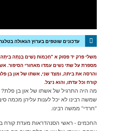
עדכונים שוטפים בערוץ הגאולה בטלגר
משלי פרק יד פסוק א "חַכְמוֹת נָשִׁים בָּנְתָה בֵיתָהּ וְ
מספרת על שתי נשים עמדו מאחורי הסיפור. אשת
והרסה את ביתה, ומצד שני, אשתו של און בן 
קורח וכל עדתו, והוא ניצל.
מה היה התרגיל של אשתו של און בן פלת? ק
שמשה רבינו לא יכל לענות עליהן מכמה סיב
"חרדי" ממשה רבינו.
החכמים - ראשי הסנהדראות מעדת קורח באו