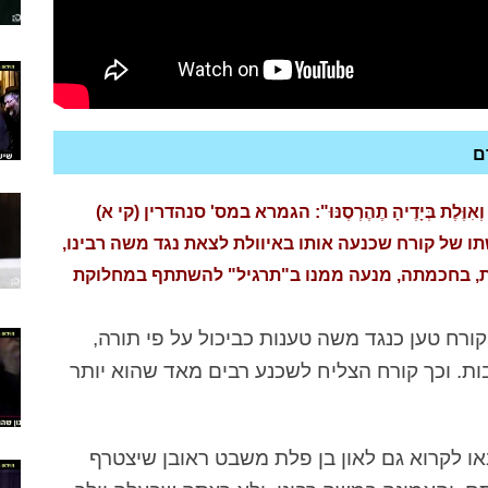
ם
אִוֶּלֶת בְּיָדֶיהָ תֶהֶרְסֶנּוּ": הגמרא במס' סנהדרין (קי א)
ו של קורח שכנעה אותו באיוולת לצאת נגד משה רבינו,
פלת, בחכמתה, מנעה ממנו ב"תרגיל" להשתתף במחלוקת
ורח טען כנגד משה טענות כביכול על פי תורה,
ות. וכך קורח הצליח לשכנע רבים מאד שהוא יותר
 לקרוא גם לאון בן פלת משבט ראובן שיצטרף