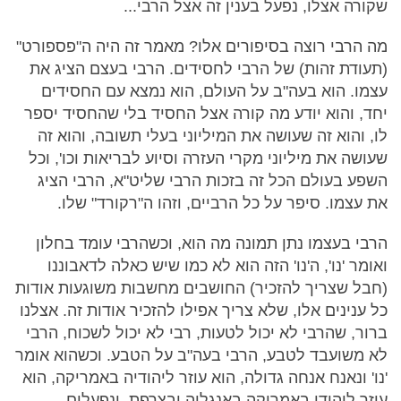
שקורה אצלו, נפעל בענין זה אצל הרבי...
מה הרבי רוצה בסיפורים אלו? מאמר זה היה ה"פספורט"
(תעודת זהות) של הרבי לחסידים. הרבי בעצם הציג את
עצמו. הוא בעה"ב על העולם, הוא נמצא עם החסידים
יחד, והוא יודע מה קורה אצל החסיד בלי שהחסיד יספר
לו, והוא זה שעושה את המיליוני בעלי תשובה, והוא זה
שעושה את מיליוני מקרי העזרה וסיוע לבריאות וכו', וכל
השפע בעולם הכל זה בזכות הרבי שליט"א, הרבי הציג
את עצמו. סיפר על כל הרביים, וזהו ה"רקורד" שלו.
הרבי בעצמו נתן תמונה מה הוא, וכשהרבי עומד בחלון
ואומר 'נו', ה'נו' הזה הוא לא כמו שיש כאלה לדאבוננו
(חבל שצריך להזכיר) החושבים מחשבות משוגעות אודות
כל ענינים אלו, שלא צריך אפילו להזכיר אודות זה. אצלנו
ברור, שהרבי לא יכול לטעות, רבי לא יכול לשכוח, הרבי
לא משועבד לטבע, הרבי בעה"ב על הטבע. וכשהוא אומר
'נו' ונאנח אנחה גדולה, הוא עוזר ליהודיה באמריקה, הוא
עוזר ליהודי באמריקה באנגליה ובצרפת, ונפעלים