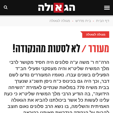
דף הבית
-
בית מדרש
-
מגולה לגאולה
מגולה לגאולה
מעורר /
לא לסטות מהנקודה!
הרה"ח ר' משה ע"ה סלונים היה חסיד מקושר לרבי
מלך המשיח שליט"א והיה מעסקני ופעילי חב"ד
הפעילים בשנים עברו. נאומיו המעוררים נודעו לשם
דבר, וכך היה גם בכינוס כ"ח ניסן תשנ"ג שנערך
בבית משיח 770 במלאות שנתיים לאמירת "השיחה
הידועה", בה הודיע הרבי מלך המשיח שליט"א כי כעת
עלינו לעשות כל אשר ביכולתנו להביא את הגאולה
האמיתית והשלימה, בו נשא הרב סלונים נאום חוצב
להבות על הנקודה הנדרשת מאיתנו כהוראה