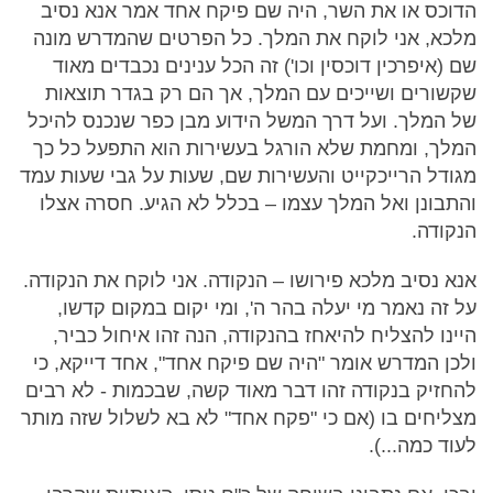
הדוכס או את השר, היה שם פיקח אחד אמר אנא נסיב
מלכא, אני לוקח את המלך. כל הפרטים שהמדרש מונה
שם (איפרכין דוכסין וכו') זה הכל ענינים נכבדים מאוד
שקשורים ושייכים עם המלך, אך הם רק בגדר תוצאות
של המלך. ועל דרך המשל הידוע מבן כפר שנכנס להיכל
המלך, ומחמת שלא הורגל בעשירות הוא התפעל כל כך
מגודל הרייכקייט והעשירות שם, שעות על גבי שעות עמד
והתבונן ואל המלך עצמו – בכלל לא הגיע. חסרה אצלו
הנקודה.
אנא נסיב מלכא פירושו – הנקודה. אני לוקח את הנקודה.
על זה נאמר מי יעלה בהר ה', ומי יקום במקום קדשו,
היינו להצליח להיאחז בהנקודה, הנה זהו איחול כביר,
ולכן המדרש אומר "היה שם פיקח אחד", אחד דייקא, כי
להחזיק בנקודה זהו דבר מאוד קשה, שבכמות - לא רבים
מצליחים בו (אם כי "פקח אחד" לא בא לשלול שזה מותר
לעוד כמה...).