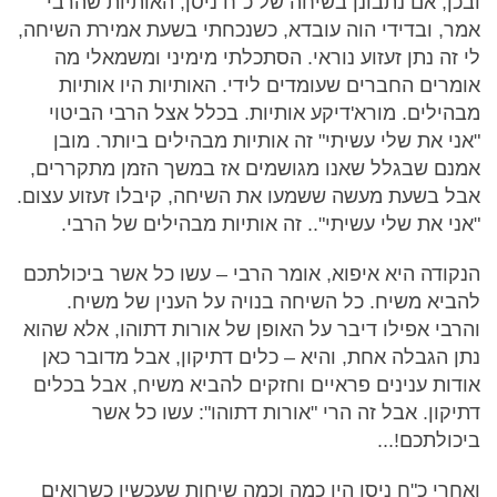
ובכן, אם נתבונן בשיחה של כ"ח ניסן, האותיות שהרבי
אמר, ובדידי הוה עובדא, כשנכחתי בשעת אמירת השיחה,
לי זה נתן זעזוע נוראי. הסתכלתי מימיני ומשמאלי מה
אומרים החברים שעומדים לידי. האותיות היו אותיות
מבהילים. מורא'דיקע אותיות. בכלל אצל הרבי הביטוי
"אני את שלי עשיתי" זה אותיות מבהילים ביותר. מובן
אמנם שבגלל שאנו מגושמים אז במשך הזמן מתקררים,
אבל בשעת מעשה ששמעו את השיחה, קיבלו זעזוע עצום.
"אני את שלי עשיתי".. זה אותיות מבהילים של הרבי.
הנקודה היא איפוא, אומר הרבי – עשו כל אשר ביכולתכם
להביא משיח. כל השיחה בנויה על הענין של משיח.
והרבי אפילו דיבר על האופן של אורות דתוהו, אלא שהוא
נתן הגבלה אחת, והיא – כלים דתיקון, אבל מדובר כאן
אודות ענינים פראיים וחזקים להביא משיח, אבל בכלים
דתיקון. אבל זה הרי "אורות דתוהו": עשו כל אשר
ביכולתכם!...
ואחרי כ"ח ניסן היו כמה וכמה שיחות שעכשיו כשרואים