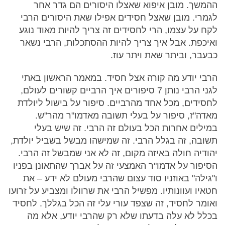
ההמשך. מובן איפוא שאצלו היסורים הם גדר אחר
לגמרי. מובן שאצל חסידים אפילו שאת היסורים הרבי
לקח על עצמו, הרי לחסידים זה צריך להיות מאוד נוגע
ואיכפת. אבל איך צריך להיות ההסתכלות, הרבי נשאר
כבעבר, וביתר שאת ויתר עוז.
הרבי יודע מה קורה אצל חסיד. במאמר הראשון באתי
לגני הרבי נותן 7 סיפורים איך הרביים קשורים לעולם,
לחסידים, מכל אחד מהרביים. סיפור על בישול ליולדת
מאדה"ז, סיפור על בעלי תשובה מאדמו"ר מהר"ש.
במילים אחרות הכל בעולם זה הרבי. זה שיש בעלי
תשובה, זה בגלל הרבי. זה שמישהו מבשל בשביל יולדת,
יהודיה חולה באיזה מקום, זה לא אני שמבשל זה הרבי.
הסיפור על אדמו"ר האמצעי זה על אברך שהתאונן בפניו
ו"גילה" באוזניו סוד עצום שהרבי מעולם לא ידע – את
חטאיו ועוונותיו. מפשיל הרבי את שרוולו ומצביע על זרועו
ואומר לחסיד, זה שצפד עורי עלי זה הכל בגללך. לחסיד
בכלל לא עלה בדעתו שלא רק שהרבי יודע, אלא מה