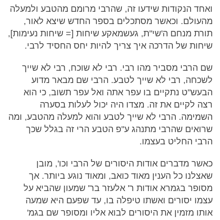
ואחד הנקודות שידעו זה, שהרבי מרומם מהטבע ולמעלה
מהעולם. וכאשר מסתכלים בספר החדש שיצא לאור,
תורת מנחם ה'שי"ת, געשמאקע שיחות [= שיחות נעימות],
שיחות של הדרכה איך צריך להיות יחס החסיד לרבי.
שם הרבי מסביר מהו רבי. רבי לא שוכח, רבי לא שייך
לשכחה, רבי לא שייך לטבע. הרבי שם מבאר מדוע
הבעש"ט נתקיים בו עפר אתה ואל עפר תשוב, כי הוא
רצה לקיים את זה. מצדו היה יכול לעלות בסערה
השמימה. הרבי לא שייך לטבע והוא למעלה מהטבע, ומה
שרואים שהרבי מתנהג ע"פ הטבע הרי זה בגלל שכך
הרבי החליט בעצמו.
כאשר מדברים אודות היסורים של הרבי וכו', מובן
שאצלנו כל הענין מאוד כואב, ומאוד נוגע ביותר. אך
מסופר בגמרא אודות ר' אלעזר בר' שמעון שהביא על
עצמו יסורים ואשתו טיפלה בו, עד שפעם היא שמעה
אותו מזמין את היסורים לבוא אליו ומסופר שם בגמ'