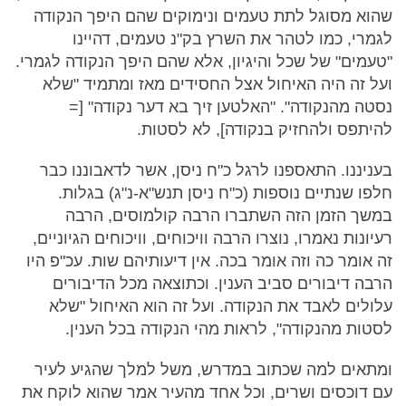
שהוא מסוגל לתת טעמים ונימוקים שהם היפך הנקודה
לגמרי, כמו לטהר את השרץ בק"נ טעמים, דהיינו
"טעמים" של שכל והיגיון, אלא שהם היפך הנקודה לגמרי.
ועל זה היה האיחול אצל החסידים מאז ומתמיד "שלא
נסטה מהנקודה". "האלטען זיך בא דער נקודה" [=
להיתפס ולהחזיק בנקודה], לא לסטות.
בעניננו. התאספנו לרגל כ"ח ניסן, אשר לדאבוננו כבר
חלפו שנתיים נוספות (כ"ח ניסן תנש"א-נ"ג) בגלות.
במשך הזמן הזה השתברו הרבה קולמוסים, הרבה
רעיונות נאמרו, נוצרו הרבה וויכוחים, וויכוחים הגיוניים,
זה אומר כה וזה אומר בכה. אין דיעותיהם שות. עכ"פ היו
הרבה דיבורים סביב הענין. וכתוצאה מכל הדיבורים
עלולים לאבד את הנקודה. ועל זה הוא האיחול "שלא
לסטות מהנקודה", לראות מהי הנקודה בכל הענין.
ומתאים למה שכתוב במדרש, משל למלך שהגיע לעיר
עם דוכסים ושרים, וכל אחד מהעיר אמר שהוא לוקח את