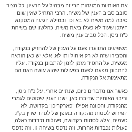
את האותיות המוגהות הרי זה מבהיל על הרעיון. כל הציר
סובב סביב הענין של משיח. הרבי התחיל שאין שום
סיבה למה משיח לא בא וכו' ובמילא הגיעה המסקנא
היתכן שעוד לא פעלו ביאת משיח, כהלשון שם בשיחת
כ"ח ניסן. הכל סביב ענין משיח.
משפיעים התוועדו פעם על הענין של להחזיק בנקודה,
והסבירו שזה לא רק איחול ותו לא, אלא יש כאן הוראה
מעשית. על החסיד מזמן לזמן להתבונן בנקודה. עליו
להתבונן מפעם לפעם בפעולות שהוא עושה האם הם
מתאימות אל הנקודה.
כאשר אנו מדברים כיום, שנתיים אחרי, על כ"ח ניסן,
וריבוי האותיות שדיברו כאן, ישנו הענין שסוטים לגמרי
מהנקודה. והכוונה אפילו "פארקריכן" בקדושה, לא
הפירוש לסטות מהנקודה באופן של לטהר שרץ בק"נ
טעמים, אלא לסטות בקדושה, פעולות נכבדות כאלה,
פעולות נכבדות אחרות, וזה נדפס בשיחה זו, וזה נדפס