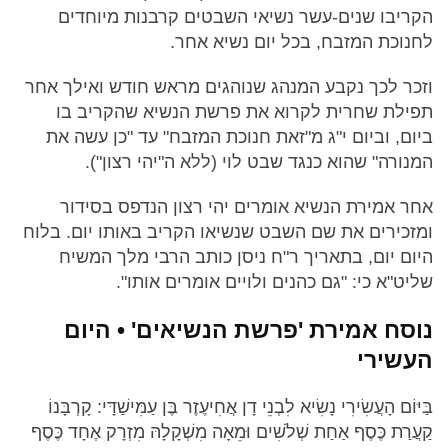
הקריבו שנים-עשר נשיאי השבטים קרבנות מיוחדים
לחנוכת המזבח, בכל יום נשיא אחר.
וזכר לכך נקבע המנהג שנוהגים מראש חודש ואילך אחר
תפילת שחרית לקרוא את פרשת הנשיא שהקריב בו
ביום, וביום י"ג מ"זאת חנוכת המזבח" עד "כן עשה את
המנורה" שהוא כנגד שבט לוי (ללא ה"יהי רצון").
אחר אמירת הנשיא אומרים יהי רצון הנדפס בסידור
ומזכירים את שם השבט שנשיאו הקריב באותו יום. בלוח
היום יום, בתאריך ר"ח ניסן כותב הרבי מלך המשיח
שליט"א כי: "גם כהנים ולויים אומרים אותו".
נוסח אמירת 'פרשת הנשיאים' • היום
העשירי
בַּיּוֹם הָעֲשִׂירִי נָשִׂיא לִבְנֵי דָן אֲחִיעֶזֶר בֶּן עַמִּישַׁדָּי: קָרְבָּנוֹ
קַעֲרַת כֶּסֶף אַחַת שְׁלֹשִׁים וּמֵאָה מִשְׁקָלָהּ מִזְרָק אֶחָד כֶּסֶף