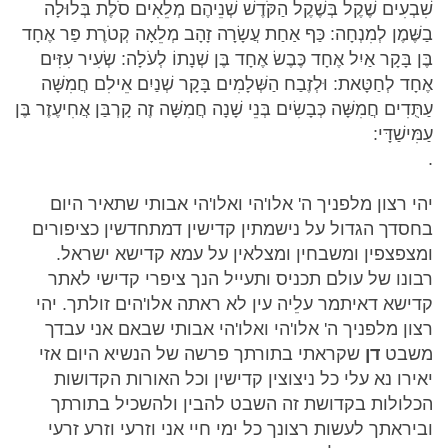
שִׁבְעִים שֶׁקֶל בְּשֶׁקֶל הַקֹּדֶשׁ שְׁנֵיהֶם מְלֵאִים סֹלֶת בְּלוּלָה
בַשֶּׁמֶן לְמִנְחָה: כַּף אַחַת עֲשָׂרָה זָהָב מְלֵאָה קְטֹרֶת פַּר אֶחָד
בֶּן בָּקָר אַיִל אֶחָד כֶּבֶשׂ אֶחָד בֶּן שְׁנָתוֹ לְעֹלָה: שְׂעִיר עִזִּים
אֶחָד לְחַטָּאת: וּלְזֶבַח הַשְּׁלָמִים בָּקָר שְׁנַיִם אֵילִם חֲמִשָּׁה
עַתֻּדִים חֲמִשָּׁה כְּבָשִׂים בְּנֵי שָׁנָה חֲמִשָּׁה זֶה קָרְבַּן אֲחִיעֶזֶר בֶּן
עַמִּישַׁדָּי:
.
יהי רצון מלפניך ה' אלו'הי ואלו'הי אבותי שתאיר היום
בחסדך הגדול על נישמתין קדישין דמתחדשין כציפורים
ומצפצפין ומשבחין ומצלאין על עמא קדישא ישראל.
רבונו של עולם תכניס ותעייל הנך ציפרי קדישי לאתר
קדישא דאיתמר עלֵיה עין לא ראתה אלו'הים זולתך. יהי
רצון מלפניך ה' אלו'הי ואלו'הי אבותי שבאם אני עבדך
משבט
דן
שקראתי בתורתך פרשה של הנשיא היום אזי
יאירו נא עלי כל ניצוצין קדישין וכל האורות הקדושות
הכלולות בקדושת זה השבט להבין ולהשכיל בתורתך
וביראתך לעשות רצונך כל ימי חיי אני וזרעי וזרע זרעי