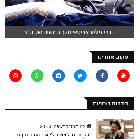
הרבי מליובאוויטש מלך המשיח שליט"א
עקוב אחרינו
כתבות נוספות
כ"ו תמוז התשפ"ו, 23:53
''זה יותר גדול מצדקה'': הרב מנחם כהן עם