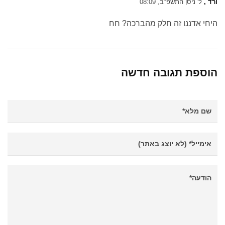
ורד ,
ל' ניסן התשפ"ב, 08:09
היחי אדננו זה חלק מהברכה? חח
הוספת תגובה חדשה