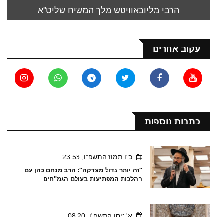
הרבי מליובאוויטש מלך המשיח שליט"א
עקוב אחרינו
כתבות נוספות
כ"ו תמוז התשפ"ו, 23:53
''זה יותר גדול מצדקה'': הרב מנחם כהן עם
ההלכות המפתיעות בעולם הגמ"חים
א' ניסן התשפ"ו, 08:20