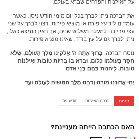
על האילנות והפרחים שברא בעולם.
את הברכה ניתן לברך בכל יום מימי חודש ניסן, כאשר
עומדים ליד עץ פורח או מוציא פירות. רצוי לברך על שני
עצי פרי בני למעלה משלוש שנים, אך באין בנמצא כאלו,
ניתן לברך גם על עץ בודד, שאינו מוציא פירות.
נוסח הברכה:
בָּרוּךְ אַתָּה ה' אֱלֹקינוּ מֶלֶךְ הָעוֹלָם, שֶׁלֹּא
חִסֵּר בְּעוֹלָמוֹ כְּלוּם, וּבָרָא בוֹ בְּרִיּוֹת טוֹבוֹת וְאִילָנוֹת
טוֹבוֹת, לֵיהָנוֹת בָּהֶם בְּנֵי אָדָם
יְחִי אֲדוֹנֵנוּ מוֹרֵנוּ וְרַבֵּנוּ מֶלֶךְ הַמָּשִׁיחַ לְעוֹלָם וָעֶד
תגיות
ברכת האילנות
חודש ניסן
האם הכתבה הייתה מעניינת?
0
1