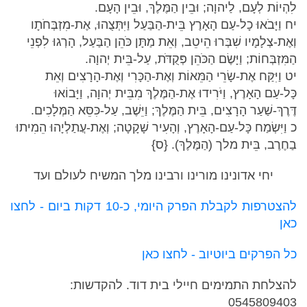
לִהְיוֹת לְעָם, לַיהוָה; וּבֵין הַמֶּלֶךְ, וּבֵין הָעָם.
יח וַיָּבֹאוּ כָל-עַם הָאָרֶץ בֵּית-הַבַּעַל וַיִּתְּצֻהוּ, אֶת-מִזְבְּחֹתָו
וְאֶת-צְלָמָיו שִׁבְּרוּ הֵיטֵב, וְאֵת מַתָּן כֹּהֵן הַבַּעַל, הָרְגוּ לִפְנֵי
הַמִּזְבְּחוֹת; וַיָּשֶׂם הַכֹּהֵן פְּקֻדֹּת, עַל-בֵּית יְהוָה.
יט וַיִּקַּח אֶת-שָׂרֵי הַמֵּאוֹת וְאֶת-הַכָּרִי וְאֶת-הָרָצִים וְאֵת
כָּל-עַם הָאָרֶץ, וַיֹּרִידוּ אֶת-הַמֶּלֶךְ מִבֵּית יְהוָה, וַיָּבוֹאוּ
דֶּרֶךְ-שַׁעַר הָרָצִים, בֵּית הַמֶּלֶךְ; וַיֵּשֶׁב, עַל-כִּסֵּא הַמְּלָכִים.
כ וַיִּשְׂמַח כָּל-עַם-הָאָרֶץ, וְהָעִיר שָׁקָטָה; וְאֶת-עֲתַלְיָהוּ הֵמִיתוּ
בַחֶרֶב, בֵּית מלך (הַמֶּלֶךְ). {ס}
יחי אדונינו מורינו ורבינו מלך המשיח לעולם ועד
להצטרפות לקבלת הפרק היומי, כ-10 דקות ביום - לחצו
כאן
כל הפרקים ביוטיוב - לחצו כאן
להצלחת התמימים חיילי בית דוד. להקדשות:
0545809403