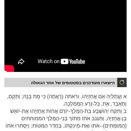
הישארו מעודכנים בסטטוסים של אתר הגאולה
א וַעֲתַלְיָה אֵם אֲחַזְיָהוּ, וראתה (רָאֲתָה) כִּי מֵת בְּנָהּ; וַתָּקָם,
וַתְּאַבֵּד, אֵת, כָּל-זֶרַע הַמַּמְלָכָה.
ב וַתִּקַּח יְהוֹשֶׁבַע בַּת-הַמֶּלֶךְ-יוֹרָם אֲחוֹת אֲחַזְיָהוּ אֶת-יוֹאָשׁ
בֶּן-אֲחַזְיָה, וַתִּגְנֹב אֹתוֹ מִתּוֹךְ בְּנֵי-הַמֶּלֶךְ הממותתים
(הַמּוּמָתִים)--אֹתוֹ וְאֶת-מֵינִקְתּוֹ, בַּחֲדַר הַמִּטּוֹת; וַיַּסְתִּרוּ אֹתוֹ