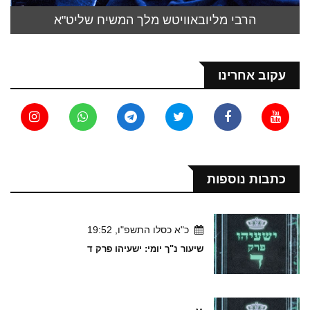
הרבי מליובאוויטש מלך המשיח שליט"א
עקוב אחרינו
כתבות נוספות
כ"א כסלו התשפ"ו, 19:52
שיעור נ"ך יומי: ישעיהו פרק ד