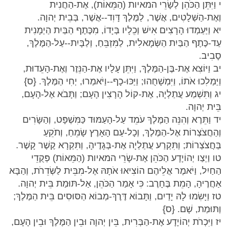
י וַיִּתֵּן הַכֹּהֵן לְשָׂרֵי המאיות (הַמֵּאוֹת), אֶת-הַחֲנִית
וְאֶת-הַשְּׁלָטִים, אֲשֶׁר, לַמֶּלֶךְ דָּוִד--אֲשֶׁר, בְּבֵית יְהוָה.
יא וַיַּעַמְדוּ הָרָצִים אִישׁ וְכֵלָיו בְּיָדוֹ, מִכֶּתֶף הַבַּיִת הַיְמָנִית
עַד-כֶּתֶף הַבַּיִת הַשְּׂמָאלִית, לַמִּזְבֵּחַ, וְלַבָּיִת--עַל-הַמֶּלֶךְ,
סָבִיב.
יב וַיּוֹצִא אֶת-בֶּן-הַמֶּלֶךְ, וַיִּתֵּן עָלָיו אֶת-הַנֵּזֶר וְאֶת-הָעֵדוּת,
וַיַּמְלִכוּ אֹתוֹ, וַיִּמְשָׁחֻהוּ; וַיַּכּוּ-כָף--וַיֹּאמְרוּ, יְחִי הַמֶּלֶךְ. {ס}
יג וַתִּשְׁמַע עֲתַלְיָה, אֶת-קוֹל הָרָצִין הָעָם; וַתָּבֹא אֶל-הָעָם,
בֵּית יְהוָה.
יד וַתֵּרֶא וְהִנֵּה הַמֶּלֶךְ עֹמֵד עַל-הָעַמּוּד כַּמִּשְׁפָּט, וְהַשָּׂרִים
וְהַחֲצֹצְרוֹת אֶל-הַמֶּלֶךְ, וְכָל-עַם הָאָרֶץ שָׂמֵחַ, וְתֹקֵעַ
בַּחֲצֹצְרוֹת; וַתִּקְרַע עֲתַלְיָה אֶת-בְּגָדֶיהָ, וַתִּקְרָא קֶשֶׁר קָשֶׁר.
טו וַיְצַו יְהוֹיָדָע הַכֹּהֵן אֶת-שָׂרֵי המאיות (הַמֵּאוֹת) פְּקֻדֵי
הַחַיִל, וַיֹּאמֶר אֲלֵיהֶם הוֹצִיאוּ אֹתָהּ אֶל-מִבֵּית לַשְּׂדֵרֹת, וְהַבָּא
אַחֲרֶיהָ, הָמֵת בֶּחָרֶב: כִּי אָמַר הַכֹּהֵן, אַל-תּוּמַת בֵּית יְהוָה.
טז וַיָּשִׂמוּ לָהּ יָדַיִם, וַתָּבוֹא דֶּרֶךְ-מְבוֹא הַסּוּסִים בֵּית הַמֶּלֶךְ;
וַתּוּמַת, שָׁם. {ס}
יז וַיִּכְרֹת יְהוֹיָדָע אֶת-הַבְּרִית, בֵּין יְהוָה וּבֵין הַמֶּלֶךְ וּבֵין הָעָם,