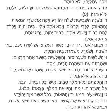
מִפְּנֵי עֲתַלְיָהוּ, וְלֹא הוּמָת.
ג וַיְהִי אִתָּהּ בֵּית יְהוָה, מִתְחַבֵּא שֵׁשׁ שָׁנִים; וַעֲתַלְיָה, מֹלֶכֶת
עַל-הָאָרֶץ. {פ}
ד וּבַשָּׁנָה הַשְּׁבִיעִית שָׁלַח יְהוֹיָדָע וַיִּקַּח אֶת-שָׂרֵי המאיות
(הַמֵּאוֹת), לַכָּרִי וְלָרָצִים, וַיָּבֵא אֹתָם אֵלָיו, בֵּית יְהוָה; וַיִּכְרֹת
לָהֶם בְּרִית וַיַּשְׁבַּע אֹתָם, בְּבֵית יְהוָה, וַיַּרְא אֹתָם,
אֶת-בֶּן-הַמֶּלֶךְ.
ה וַיְצַוֵּם לֵאמֹר, זֶה הַדָּבָר אֲשֶׁר תַּעֲשׂוּן: הַשְּׁלִשִׁית מִכֶּם, בָּאֵי
הַשַּׁבָּת, וְשֹׁמְרֵי, מִשְׁמֶרֶת בֵּית הַמֶּלֶךְ.
ו וְהַשְּׁלִשִׁית בְּשַׁעַר סוּר, וְהַשְּׁלִשִׁית בַּשַּׁעַר אַחַר הָרָצִים;
וּשְׁמַרְתֶּם אֶת-מִשְׁמֶרֶת הַבַּיִת, מַסָּח.
ז וּשְׁתֵּי הַיָּדוֹת בָּכֶם, כֹּל יֹצְאֵי הַשַּׁבָּת, וְשָׁמְרוּ אֶת-מִשְׁמֶרֶת
בֵּית-יְהוָה, אֶל-הַמֶּלֶךְ.
ח וְהִקַּפְתֶּם עַל-הַמֶּלֶךְ סָבִיב, אִישׁ וְכֵלָיו בְּיָדוֹ, וְהַבָּא
אֶל-הַשְּׂדֵרוֹת, יוּמָת; וִהְיוּ אֶת-הַמֶּלֶךְ, בְּצֵאתוֹ וּבְבֹאוֹ.
ט וַיַּעֲשׂוּ שָׂרֵי המאיות (הַמֵּאוֹת), כְּכֹל אֲשֶׁר-צִוָּה יְהוֹיָדָע
הַכֹּהֵן, וַיִּקְחוּ אִישׁ אֶת-אֲנָשָׁיו, בָּאֵי הַשַּׁבָּת עִם יֹצְאֵי הַשַּׁבָּת;
וַיָּבֹאוּ, אֶל-יְהוֹיָדָע הַכֹּהֵן.