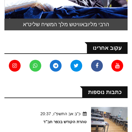
הרבי מליובאוויטש מלך המשיח שליט"א
עקוב אחרינו
כתבות נוספות
כ"ב אב התשפ"ו, 20:37
טהרת הקודש בכפר חב"ד