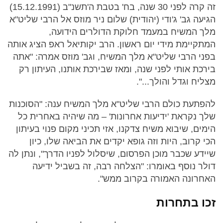
זה קרה לפני 30 שנה, בח' בטבת ה'תשנ"ב (15.12.1991)
הגיעה גב' ג'ודי (יהודית) שלום ניר מוזס אל הרבי שליט"א
מלך המשיח במעמד חלוקת הדולרים הידועה,
המתקיימת מידי יום ראשון. הרב יקותיאל ראפ הציג אותה
בפני הרבי שליט"א מלך המשיח, וגב' מוזס אמרה: "אתה
בירכת אותי לפני שנה, ומאז שבירכת אותנו, העיתון רק
מצליח וגדל והולך...".
להפתעת כולם הרבי שליט"א מלך המשיח ענה: "הסוכנות
שלך נקראת 'ידיעות אחרונות' – מה שיהיה באחרית כל
הימים, שיבוא משיח צדקנו, אזי תכיני מקום פנוי בעיתון
הכי קרוב, היות וזה גופא יקדים את הביאה שלו, כיון
שיידע שכבר מוכן הפרסום, שיסלול לפניו הדרך", ונתן לה
דולר נוסף באומרו: "הצלחה רבה, זה בשביל ידיעה
האחרונה האמורה בקרוב ממש".
זכו בתחרות