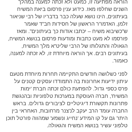
הוראה מפתיעה זו, כמעט ולא זכתה למענה במהלך
השנים שחלפו מאז. כידוע ענין פרסום ביאת המשיח
בעיתונים, הינו נושא שעלה כבר בדבריו של רבי שניאור
זלמן, האדמו"ר הראשון של חסידות חב"ד שאמר
ש"כשיבוא משיח – יכתבו אודות כך בעיתונים". ומאז
פורסמו לא מעט כתבות ומודעות פרסום בנושא המשיח,
הגאולה והתגלותו של הרבי שליט"א מלך המשיח,
בעיתונים רבים. אך הוראה מיוחדת זו, לא זכתה למענה,
כאמור.
לפני כשלושה חודשים התקיימה תחרות מיוחדת מטעם
עיתון ידיעות אחרונות בה התמודדו עסקים קטנים על
פרס כספי גדול. להפתעת כולם זכתה חברת 'ימות
המשיח', חברה העוסקת במערכות טלפוניות ובהנגשת
פתרונות תקשורת דיגיטליים לציבורים גדולים. בראש
החברה עומד הרב יעקב לנ'צנר מרחובות, האחראי בין
היתר גם על קו המידע 'נחייג ונשמע' שמהווה פורטל תוכן
טלפוני עשיר בנושא המשיח והגאולה.