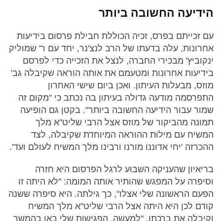
הידיעה החשובה ביותר
עם זכייתם בפרס, זכיה הכוללת חבילת פרסום בידיעות
אחרונות, עלה בדעתו של הרב לנצ'נר, יחד עם ר' שמוליק
ינקוביץ' מבכירי החברה, לנצל את הזכייה כדי לפרסם
בידיעות אחרונות ומטעמם את אותה הוראה שקיבלה גב'
מוזס, מבעלות העיתון. ואכן ביום שישי האחרון
התפרסמה מודעה גדולה בעיתון בה נכתב כי "מקום זה
שמור עבור הידיעה החשובה ביותר". בקטן גם הופיעה
תמונה מהביקור של מוזס אצל הרבי שליט"א מלך
המשיח עם מילות ההוראה המיוחדת שקיבלה, לצד
ההכרזה 'יחי אדוננו מורנו ורבינו מלך המשיח לעולם ועד'.
בריאיון שהעניקה השבוע לרגל הפרסום היא חזרה
וסיפרה על המפגש שהותיר אותה המומה: "לא היתה זו
הפעם הראשונה שלי אצלו", כך גילתה. היא סיפרה ששנה
קודם לכן היא היתה אצל הרבי שליט"א מלך המשיח
וקיבלה את ברכתו. "למעשה, הפגישות שלי באו בהמשך