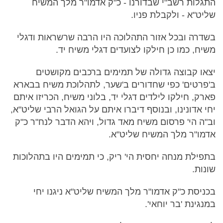
התגלות רשב"י שבדורנו - כ"ק אדמו"ר מלך המשיח
שליט"א - ולקבלת פניו.
בשדרה ובכל אזור התהלוכה היו הרבה שרשראות ודגלי
משיח, כמו כן חילקו לצועדים דגלי משיח יד.
יצאו קבוצה גדולה של תמימים ברכבים מקושטים
ב'פרטים' כפי שחדורים ב'שער, לתהלוכת משיח בבארא
פארק, חילקו לילדים דגלי יד, בלוני משיח, הכריזו איתם
יחי אדונינו, ובנוסף דיברו איתם על הגואל הרבי שליט"א,
וב"ה הי' פרסום משיח מאד גדול, ויהא הדבר לנח"ר כ"ק
אדמו"ר מלך המשיח שליט"א.
בתפילת מנחה יחסית הי' ריק, כי תמימים היו בתהלוכות
שונות.
בכניסת כ"ק אדמו"ר מלך המשיח שליט"א ניגנו יחי
במנגינת 'בר יוחאי'.