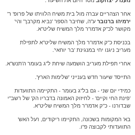
מענדל יצחקוב
מסר היום את השיעור.
אחר הצהריים עברה מול בית משיח הלוויתו של פרופ' ר'
ירמיהו ברנובר
ע"ה, שחיבר הספר 'נביא מקרבך' והי'
מקושר לכ"ק אדמו"ר מלך המשיח שליט"א.
בכניסת כ"ק אדמו"ר מלך המשיח שליט"א לתפילת
מעריב ניגנו יחי במנגינת 'בר יוחאי'.
אחרי תפילת מעריב הושמעה שיחת ל"ג בעומר ה'תנש"א.
התייסד שיעור חדש בענייני 'שלימות הארץ'.
כמידי יום שני - גם בל"ג בעומר - התקיימה התוועדות
'פינת החי וקיים' - לחיזוק האמונה בדבריו הק' של רשב"י
שבדורנו - כ"ק אדמו"ר מלך המשיח שליט"א.
בא' המקומות בשכונה, התקיימו ריקודים, ו'על האש'
התוועדותי לקבוצה פ"ו.