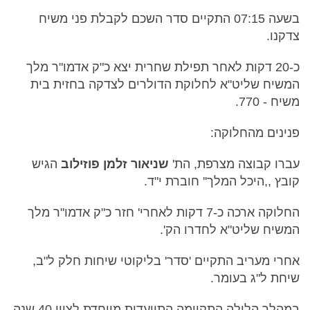
בשעה 07:15 התקיים סדר השכם לקבלת פני משיח
צדקנו.
כ-20 דקות לאחר תפילת שחרית יצא כ"ק אדמו"ר מלך
המשיח שליט"א לחלוקת הדולרים לצדקה בחזית בית
משיח - 770.
פנינים מהחלוקה:
עברו קבוצה מצרפת, הת'
שניאור זלמן פוזילוב
הגיש
קובץ ,,היכל המלך'' חוברת י"ד.
החלוקה ארכה כ-7 דקות לאחרי' חזר כ"ק אדמו"ר מלך
המשיח שליט"א לחדרו הק'.
אחרי מעריב התקיים 'סדר' בליקוטי שיחות חלק ל"ב,
שיחת ל"ג בעומר.
במהלך הלילה התקיימה התוועדות מיוחדת לציון 40 שנה