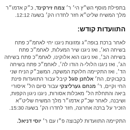
בתפילת מוסף הש״ץ הי׳ ר׳
צמח זירקינד
, כ״ק אדמו״ר
מלך המשיח שליט״א חזר לחדרו הק׳ בשעה 12:12.
התוועדות קודש:
לאחר ברכת בופה״ג ומזונות ניגנו יחי לאחמ״כ פתח
בשיחה הא׳, ואז ניגנו שיר המעלות, לאחמ״כ פתח
בשיחה הב׳, ואז ניגנו הוא אלוקינו, לאחמ״כ פתח בשיחה
הג׳, ואז ניגנו הלולי-ה הודו לה׳, לאחמ״כ פתח בשיחה
הד׳, ואז התקיימה חלוקת המשקה, המשב״ק הניח שני
בקבוקים, הת׳
אלחנן סגל
קיבל עבור התוועדות פינת
החי וקיים, ר׳
מנחם גערליצקי
עבור סיום הל׳ איסורי
ביאה והתחלת הל׳ מאכלות אסורות, ניגנו ניגון הקפות,
ושיבנה, לאחר שכ״ק אדמו״ר מלך המשיח שליט״א
הזכיר על ברכה אחרונה, חזר לחדרו הק׳ בשעה 15:30.
התקיימה התוועדות לקבוצה פ״ו עם ר׳
יוסי דניאל.