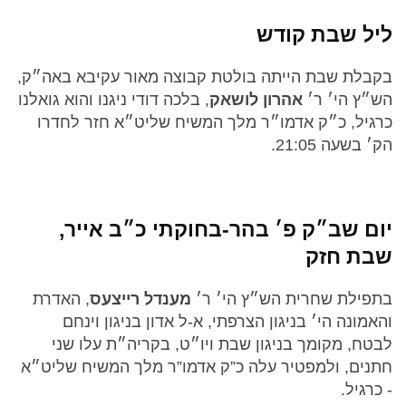
ליל שבת קודש
בקבלת שבת הייתה בולטת קבוצה מאור עקיבא באה״ק,
הש״ץ הי׳ ר׳
אהרון לושאק
, בלכה דודי ניגנו והוא גואלנו
כרגיל, כ״ק אדמו״ר מלך המשיח שליט״א חזר לחדרו
הק׳ בשעה 21:05.
יום שב״ק פ׳ בהר-בחוקתי כ״ב אייר,
שבת חזק
בתפילת שחרית הש״ץ הי׳ ר׳
מענדל רייצעס
, האדרת
והאמונה הי׳ בניגון הצרפתי, א-ל אדון בניגון וינחם
לבטח, מקומך בניגון שבת ויו״ט, בקריה״ת עלו שני
חתנים, ולמפטיר עלה כ”ק אדמו”ר מלך המשיח שליט״א
- כרגיל.