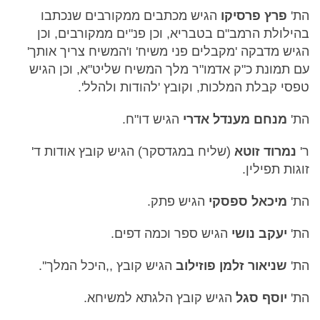
הת'
פרץ פרסיקו
הגיש מכתבים ממקורבים שנכתבו
בהילולת הרמב"ם בטבריא, וכן פנ"ים ממקורבים, וכן
הגיש מדבקה 'מקבלים פני משיח' ו'המשיח צריך אותך'
עם תמונת כ"ק אדמו"ר מלך המשיח שליט"א, וכן הגיש
טפסי קבלת המלכות, וקובץ 'להודות ולהלל'.
הת'
מנחם מענדל אדרי
הגיש דו"ח.
ר'
נמרוד זוטא
(שליח במגדסקר) הגיש קובץ אודות ד'
זוגות תפילין.
הת'
מיכאל ספסקי
הגיש פתק.
הת'
יעקב נושי
הגיש ספר וכמה דפים.
הת'
שניאור זלמן פוזילוב
הגיש קובץ ,,היכל המלך''.
הת'
יוסף סגל
הגיש קובץ הלגתא למשיחא.