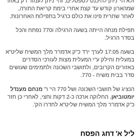
ולא הי' ניתן להיכנס לספסלים, והי' ניתן לעמוד רק באזור
שמהארון קודש עד קצת אחרי בימת קריאת התורה,
לאחר שחרית פינו את כולם כרגיל בתפילות האחרונות.
תפילת מנחה הייתה בשעה הרגילה ו770 נפתח והכל
בסדר הרגיל.
בשעה 17:05 לערך ירד כ"ק אדמו"ר מלך המשיח שליט"א
במעלית וחילק ע"י המעלית מצות לעורכי הסדרים
באזורים הקרובים, ולתושבי השכונה ולתמימים שעושים
סדר בבית משיח - 770.
הנציג של תושבי השכונה ושל 770 הי' ר'
מנחם מענדל
יומטוביאן
, החלוקה ארכה כ-2 דקות וחצי, לאחרי כן חזר
כ"ק אדמו"ר מלך המשיח שליט"א לחדרו הק'.
ליל א' דחג הפסח