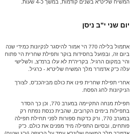
המשיח שליט"א בשנים קודמות, במשך כ-4 שעות.
יום שני י"ב ניסן
אתמול בלילה 770 הי' אמור להיסגר לנקיונות כמידי שנה
ביום זה, ובפועל בחסידות בוקר ותפילת שחרית הי' פתוח
והי' במקום הרגיל. בקריה"ת לא עלו ברמ"צ, ולשלישי
עלה כ"ק אדמו"ר מלך המשיח שליט"א - כרגיל.
אחרי תפילת שחרית פינו את כולם מביהכנ"ס, לצורך
הניקיונות לחג הפסח.
תפילת מנחה התקיימה במערב 770, וכן כך הסדר
בתפילות בימים הקרובים, שהבית כנסת נפתח רק
במערב 770, ורק כדקות ספורות לפני תחילת תפילה
פותחים, ובסיום התפילה מיד מפנים את כולם. כ"ק
אדמו"ר מלך המשיח שליט"א עמד על הרצפה (ע"ג שטיח)