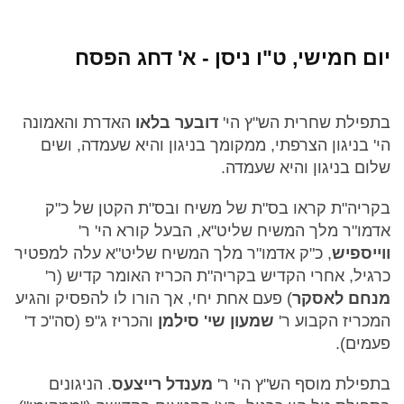
יום חמישי, ט"ו ניסן - א' דחג הפסח
בתפילת שחרית הש"ץ הי'
דובער בלאו
האדרת והאמונה
הי' בניגון הצרפתי, ממקומך בניגון והיא שעמדה, ושים
שלום בניגון והיא שעמדה.
בקריה"ת קראו בס"ת של משיח ובס"ת הקטן של כ"ק
אדמו"ר מלך המשיח שליט"א, הבעל קורא הי' ר'
ווייספיש
, כ"ק אדמו"ר מלך המשיח שליט"א עלה למפטיר
כרגיל, אחרי הקדיש בקריה"ת הכריז האומר קדיש (ר'
מנחם לאסקר
) פעם אחת יחי, אך הורו לו להפסיק והגיע
המכריז הקבוע ר'
שמעון שי' סילמן
והכריז ג"פ (סה"כ ד'
פעמים).
בתפילת מוסף הש"ץ הי' ר'
מענדל רייצעס
. הניגונים