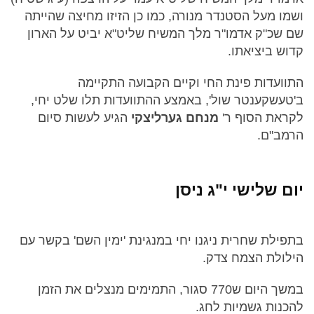
ושמו מעל הסטנדר מנורה, כמו כן הזיזו מחיצה שהייתה
שם שכ"ק אדמו"ר מלך המשיח שליט"א יביט על הארון
קדוש ביציאתו.
התוועדות פינת החי וקיים הקבועה התקיימה
ב'טעשקענטר שול', באמצע ההתוועדות תלו שלט יחי,
לקראת הסוף ר'
מנחם גערליצקי
הגיע לעשות סיום
הרמב"ם.
יום שלישי י"ג ניסן
בתפילת שחרית ניגנו יחי במנגינת 'ימין השם' בקשר עם
הילולת הצמח צדק.
במשך היום ש770 סגור, התמימים מנצלים את הזמן
להכנות גשמיות לחג.