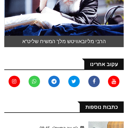
הרבי מליובאוויטש מלך המשיח שליט"א
עקוב אחרינו
כתבות נוספות
י"ט אב התשפ"ו, 08:45