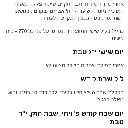
אחרי סדר חסידות ערב התקיים שיעור גאולה ומשיח
המרכזי, מוסר השיעור - הת'
אברימי בקרמן
, בנושא:
השתתפות בגוף בבנין המקדש דלעתיד.
כרגיל בליל שישי התוועדויות נפרסו על פני כל 770 - בית
משיח.
יום שישי י''ג טבת
אחרי תפילת שחרית הי' בר מצווה לא'.
ליל שבת קודש
בקבלת שבת הש''ץ הי' זירקינד. לכה דודי הי' בניגון והוא
גואלנו כרגיל.
יום שבת קודש פ' ויחי, שבת חזק, י"ד
טבת