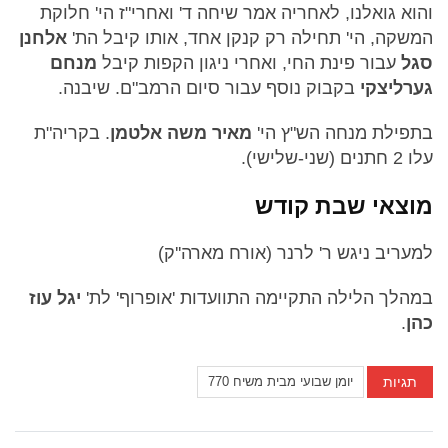
והוא גואלנו, לאחריה אמר שיחה ד' ואחרי"ז הי' חלוקת
המשקה, הי' תחילה רק קנקן אחד, אותו קיבל הת'
אלחנן
סגל
עבור פינת החי, ואחרי ניגון הקפות קיבל
מנחם
גערליצקי
בקבוק נוסף עבור סיום הרמב"ם. שיבנה.
בתפילת מנחה הש"ץ הי'
מאיר משה אלטמן
. בקריה"ת
עלו 2 חתנים (שני-שלישי).
מוצאי שבת קודש
למעריב ניגש ר' לרנר (אורח מארה''ק)
במהלך הלילה התקיימה התוועדות 'אופרוף' לת'
יגל עוז
כהן
.
תגיות
יומן שבועי מבית משיח 770