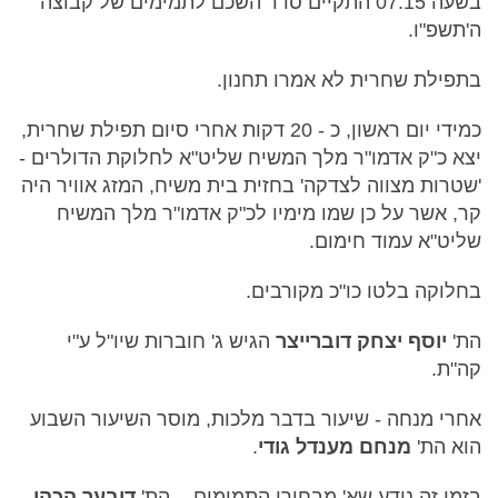
בשעה 07:15 התקיים סדר השכם לתמימים של קבוצה
ה'תשפ"ו.
בתפילת שחרית לא אמרו תחנון.
כמידי יום ראשון, כ - 20 דקות אחרי סיום תפילת שחרית,
יצא כ"ק אדמו"ר מלך המשיח שליט"א לחלוקת הדולרים -
'שטרות מצווה לצדקה' בחזית בית משיח, המזג אוויר היה
קר, אשר על כן שמו מימיו לכ"ק אדמו"ר מלך המשיח
שליט"א עמוד חימום.
בחלוקה בלטו כו"כ מקורבים.
הת'
יוסף יצחק דוברייצר
הגיש ג' חוברות שיו"ל ע"י
קה"ת.
אחרי מנחה - שיעור בדבר מלכות, מוסר השיעור השבוע
הוא הת'
מנחם מענדל גודי
.
בזמן זה נודע שא' מבחירי התמימים, - הת'
דובער הכהן