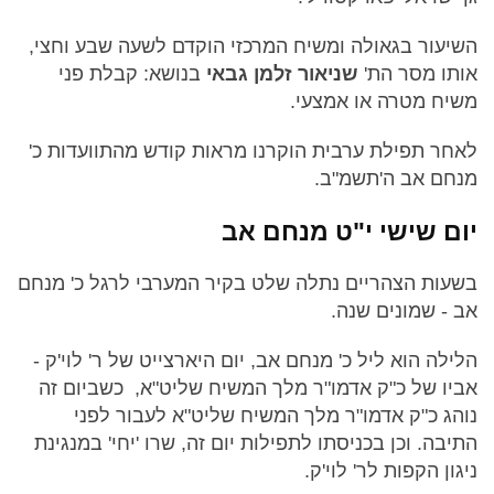
השיעור בגאולה ומשיח המרכזי הוקדם לשעה שבע וחצי,
אותו מסר הת'
שניאור זלמן גבאי
בנושא: קבלת פני
משיח מטרה או אמצעי.
לאחר תפילת ערבית הוקרנו מראות קודש מהתוועדות כ'
מנחם אב ה'תשמ"ב.
יום שישי י"ט מנחם אב
בשעות הצהריים נתלה שלט בקיר המערבי לרגל כ' מנחם
אב - שמונים שנה.
הלילה הוא ליל כ' מנחם אב, יום היארצייט של ר' לוי'ק -
אביו של כ"ק אדמו"ר מלך המשיח שליט"א, כשביום זה
נוהג כ"ק אדמו"ר מלך המשיח שליט"א לעבור לפני
התיבה. וכן בכניסתו לתפילות יום זה, שרו 'יחי' במנגינת
ניגון הקפות לר' לוי'ק.