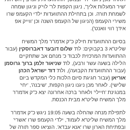
'שיר המעלות אליך', ניגון הקפות לר' לוי'ק וניגון שמחה
לשמחת תורה. וכן בתחילת ההתוועדות ילדי הקעמפ שרו
משירי הקעמפ (הניגון של הקעמפ השנה וכן 'ווייק אפ
אידן' ו'ווי וואנט').
בסיום ההתוועדות חילק כ"ק אדמו"ר מלך המשיח
שליט"א 3 בקבוקים: לת'
שלום דובער דאברוסקין
(עבור
ההתוועדות המרכזית לכבוד כ' מנחם אב שתתקיים
הלילה בשעה עשר ורבע), לת'
שניאור זלמן ברוך גרוסמן
(עבור ההתוועדות הקבועה), ולת'
דוד ישראל הכהן
אוריאן
(עבור חגיגת סיום הלכות כלי המקדש ביום
שלישי). לאחר מכן ניגנו ניגון הקפות, 'שיבנה', 'יחי'
במנגינת 'חיילי' ולאחר ברכה אחרונה יצא כ"ק אדמו"ר
מלך המשיח שליט"א מבית הכנסת.
לתפילת מנחה שהחלה בשעה 19:05 ניגש כ"ק אדמו"ר
מלך המשיח שליט"א לעמוד, ילדי הקעמפ שרו 'אשרי'
ובפתיחת הארון שרו 'אנא עבדא'. הוציאו ספר תורה של