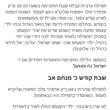
תפילת ערבית-קבלת שבת התקיימה בשעה 20:10 וכ"ק
אדמו"ר מלך המשיח שליט"א ניגש לעמוד. השטח הסמוך
לארון קודש נסגר, ובו עמדו גם ילדים והמשמשים
בקודש. ובחלקו המזרחי-דרומי של הזאל הגדול נכחו ילדי
קעמפ 'מחנה משיח' כשהם שרים את שירי הקעמפ
במהלך התפילה (לאחר אמירת 'לכה דודי' שרו 'יחי'
כרגיל, ילדי הקעמפ שרו: 'שמע ישראל', 'עלינו', 'אל תירא'
כרגיל ו'כי אלוקים').
בהמשך הלילה התקיימה התוועדות חסידים עם ר'
ישראל נח וואגעל
.
שבת קודש כ' מנחם אב
לתפילת שחרית ניגש כ"ק אדמו"ר מלך המשיח שליט"א
לעמוד, כשהסדר בתפילה היה כבאתמול.
לא שרו ב'שיבנה', ילדי הקעמפ החלו לשיר ב'האדרת