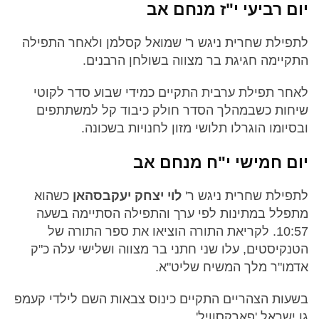
יום רביעי י"ז מנחם אב
לתפילת שחרית ניגש ר' שמואל קסלמן ולאחר התפילה
התקיימה חגיגת בר מצווה בשולחן הרבנים.
לאחר תפילת ערבית התקיים כמידי שבוע סדר לקוטי
שיחות כשבמהלך הסדר חולק כיבוד קל למשתתפים
ובסיומו הוגרלו תלושי מזון לחנויות בשכונה.
יום חמישי י"ח מנחם אב
לתפילת שחרית ניגש ר'
לוי יצחק יעקבסהאן
כשהוא
מתפלל במתינות לפי ערך והתפילה הסתיימה בשעה
10:57. לקריאת התורה הוציאו את ספר התורה של
הטנקיסטים, עלו שני חתני בר מצווה ושלישי עלה כ"ק
אדמו"ר מלך המשיח שליט"א.
בשעות הצהריים התקיים כינוס צבאות השם לילדי קעמפ
גן ישראל 'פארקסוויל'.