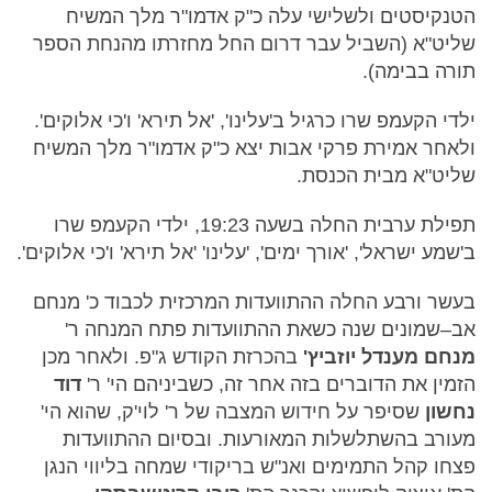
הטנקיסטים ולשלישי עלה כ"ק אדמו"ר מלך המשיח
שליט"א (השביל עבר דרום החל מחזרתו מהנחת הספר
תורה בבימה).
ילדי הקעמפ שרו כרגיל ב'עלינו', 'אל תירא' ו'כי אלוקים'.
ולאחר אמירת פרקי אבות יצא כ"ק אדמו"ר מלך המשיח
שליט"א מבית הכנסת.
תפילת ערבית החלה בשעה 19:23, ילדי הקעמפ שרו
ב'שמע ישראל', 'אורך ימים', 'עלינו' 'אל תירא' ו'כי אלוקים'.
בעשר ורבע החלה ההתוועדות המרכזית לכבוד כ' מנחם
אב–שמונים שנה כשאת ההתוועדות פתח המנחה ר'
מנחם מענדל יוזביץ'
בהכרזת הקודש ג"פ. ולאחר מכן
הזמין את הדוברים בזה אחר זה, כשביניהם הי' ר'
דוד
נחשון
שסיפר על חידוש המצבה של ר' לוי'ק, שהוא הי'
מעורב בהשתלשלות המאורעות. ובסיום ההתוועדות
פצחו קהל התמימים ואנ"ש בריקודי שמחה בליווי הנגן