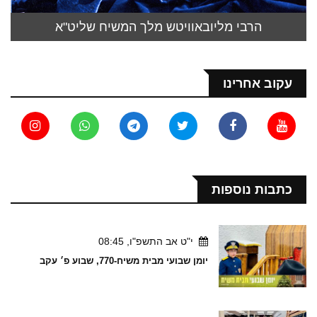
הרבי מליובאוויטש מלך המשיח שליט"א
עקוב אחרינו
כתבות נוספות
י"ט אב התשפ"ו, 08:45
יומן שבועי מבית משיח-770, שבוע פ׳ עקב