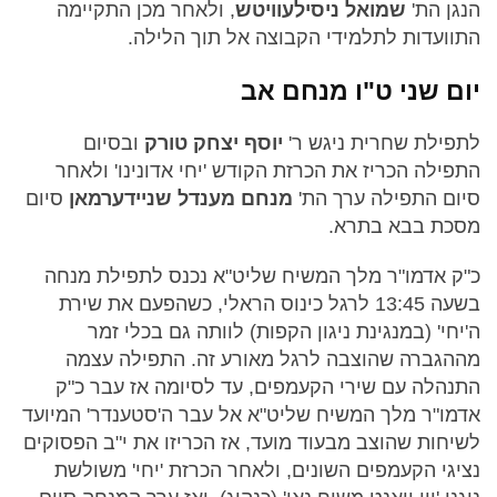
הנגן הת'
שמואל ניסילעוויטש
, ולאחר מכן התקיימה
התוועדות לתלמידי הקבוצה אל תוך הלילה.
יום שני ט"ו מנחם אב
לתפילת שחרית ניגש ר'
יוסף יצחק טורק
ובסיום
התפילה הכריז את הכרזת הקודש 'יחי אדונינו' ולאחר
סיום התפילה ערך הת'
מנחם מענדל שניידערמאן
סיום
מסכת בבא בתרא.
כ"ק אדמו"ר מלך המשיח שליט"א נכנס לתפילת מנחה
בשעה 13:45 לרגל כינוס הראלי, כשהפעם את שירת
ה'יחי' (במנגינת ניגון הקפות) לוותה גם בכלי זמר
מההגברה שהוצבה לרגל מאורע זה. התפילה עצמה
התנהלה עם שירי הקעמפים, עד לסיומה אז עבר כ"ק
אדמו"ר מלך המשיח שליט"א אל עבר ה'סטענדר' המיועד
לשיחות שהוצב מבעוד מועד, אז הכריזו את י"ב הפסוקים
נציגי הקעמפים השונים, ולאחר הכרזת 'יחי' משולשת