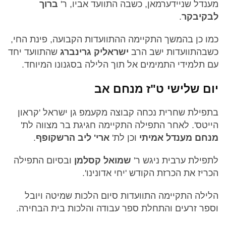
מענדל שניידערמאן, כשבה התוועד אביו, ר'
ברוך
לבקיבקר
.
כמו כן בהמשך התקיימה ההתוועדות הקבועה, פינת החי,
כשבהתוועדות ישב הרב
ישראליק גרינברג
שהתוועד יחד
עם תלמידי התמימים אל תוך הלילה בסגנונו המיוחד.
יום שלישי ט"ז מנחם אב
בתפילת שחרית נכחה קבוצה מקעמפ גן ישראל 'קראון
הייטס'. לאחר התפילה התקיימה חגיגת בר מצווה לת'
מנחם מענדל
אמיתי
וכן לת'
ארי' ליב הרשקופף
.
לתפילת ערבית ניגש ר'
שמואל קסלמן
ובסיום התפילה
הכריז את הכרזת הקודש 'יחי אדונינו'.
הלילה התקיימה התוועדות סיום הלכות שמיטה ויובל
וספר זרעים והתחלת ספר עבודה והלכות בית הבחירה.