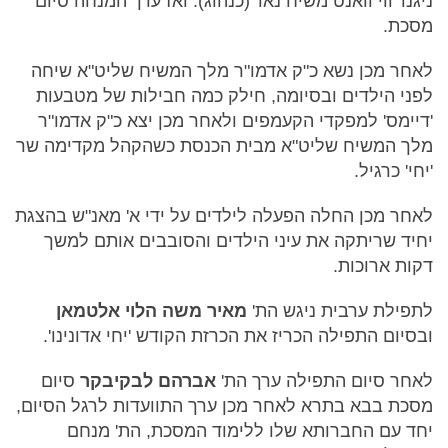
ניגנו 'ווי וואנט משיח נאו' (כנהוג). ואז ערך המנחה סיום
מסכת.
לאחר מכן נשא כ"ק אדמו"ר מלך המשיח שליט"א שיחה
לפני הילדים ובסיומה, חילק כמה חבילות של מטבעות
'דיימס' למפקדי הקעמפים ולאחר מכן יצא כ"ק אדמו"ר
מלך המשיח שליט"א מבית הכנסת כשהקהל מקדימה שר
'יחי' כרגיל.
לאחר מכן החלה הפעלה לילדים על ידי א' מאנ"ש בהצגת
יחיד שריתקה את עיני הילדים והסובבים אותם למשך
דקות ארוכות.
לתפילת ערבית ניגש הת'
מאיר משה הלוי אלטמאן
ובסיום התפילה הכריז את הכרזת הקודש 'יחי אדונינו'.
לאחר סיום התפילה ערך הת'
אברהם לבקיבקר
סיום
מסכת בבא בתרא לאחר מכן ערך התוועדות לרגל הסיום,
יחד עם החברותא שלו ללימוד המסכת, הת' מנחם