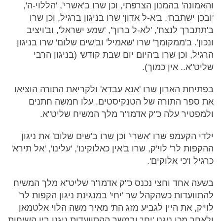
והאמונה' בהמנון הצרפתי, וכן שרו ב'אשרי', 'הללוי-ה',
'ובכן ישתבח', ב'א-ל אדון' שרו בניגון ברגיל, וכן שרו
ב'תתברך לנצח', 'לא-ל ברוך', 'שמע ישראל', וב'ויציב
ונכון'. ב'ממקומך' שרו 'שאמיל' וב'שים שלום' שרו בניגון
הרגיל, וכן שרו ב'היום יום שבת קודש' (בניגון הרבי
שליט"א.. אין כמוך).
בפתיחת הארון שרו 'אנא עבדא' ולקריאת התורה הוציאו
את ספר התורה של הטנקיסטים. עלו חמשה חתנים
ולמפטיר עלה כ"ק אדמו"ר מלך המשיח שליט"א.
ילדי הקעמפ שרו 'אשרי' וכן שרו ב'שים שלום' את ניגון
ההקפות לר' לוי'ק, שרו ב'אין כאלוקינו', 'עלינו', 'אל תירא'
כרגיל ו'כי אלוקים'.
בשעה אחד וחצי נכנס כ"ק אדמו"ר שליט"א מלך המשיח
להתוועדות כשהקהל שר 'יחי' במנגינת ניגון הקפות לר'
לוי'ק, את היין לגביע מזג הת' מאיר משה הלוי אלטמאן
ולאחר מכן ניגנו 'יחי' ובמשך ההתוועדות ניגנו בין השיחות