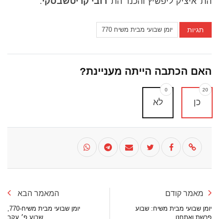
הת' איציק ליפשיץ והכנר הת'
רובי קריטשבסקי
.
תגיות
יומן שבועי מבית משיח 770
האם הכתבה הייתה מעניינת?
0
20
כן
לא
מאמר קודם
המאמר הבא
יומן שבועי מבית משיח: שבוע
יומן שבועי מבית משיח-770,
פרשת ואתחנן
שבוע פ׳ עקב