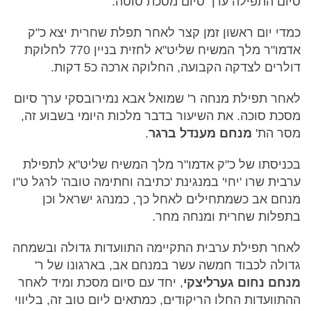
סיום התפילה ערך סיום מסכת סוטה.
כמדי יום ראשון זמן קצר לאחר תפלת שחרית יצא כ"ק
אדמו"ר מלך המשיח שליט"א לחזית בניין 770 לחלוקת
דולרים לצדקה הקבועה, החלוקה ארכה כ5 דקות.
לאחר תפילת מנחה ר' שמואל אבא נמירובסקי ערך סיום
מסכת סוכה. את השיעור בדבר מלכות היומי בשבוע זה,
מסר הת'
מנחם מענדל ברגר
.
בכניסתו של כ"ק אדמו"ר מלך המשיח שליט"א לתפילת
ערבית שרו 'יחי' במנגינת 'כתיבה וחתימה טובה' לרגל ט"ו
מנחם אב כשמתחילים לאחל כך, כמנהג ישראל וכן
בתפלות שחרית ומנחה מחר.
לאחר תפילת ערבית התקיימה התוועדות גדולה ובשמחה
גדולה לכבוד חמשה עשר במנחם אב, בארגונו של ר'
מנחם נחום גערליצקי
, יחד עם סיום מסכת ומיד לאחר
ההתוועדות החלו הריקודים, כמתאים ליום טוב זה, בליווי