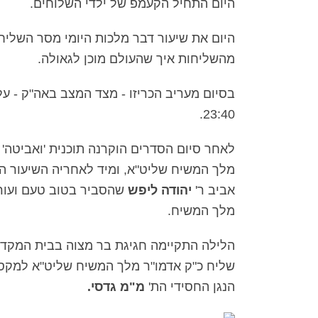
היום התחיל הקעמפ של ילדי השלוחים.
היום את שיעור דבר מלכות היומי מסר השליח
מהשליחות איך שהעולם מוכן לגאולה.
בסיום מעריב הכריזו - מצד המצב באה"ק - ע
23:40.
לאחר סיום הסדרים הוקרנה תוכנית 'ואביטה' 
מלך המשיח שליט"א, ומיד לאחריה השיעור הש
אביב ר'
יהודה ליפש
שהסביר בטוב טעם ועורר 
מלך המשיח.
הלילה התקיימה חגיגת בר מצוה בבית המקדש
שליח כ"ק אדמו"ר מלך המשיח שליט"א למקסי
הנגן החסידי הת'
מ"מ גדסי.