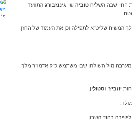
נת החי' שבה השליח
טוביה
שי'
גיננזבורג
התוועד
טח.
לך המשיח שליט"א לתפילה וכן את העמוד של החזן
מערבה מול השולחן שבו משתמש כ"ק אדמו"ר מלך
חות
יוזביץ'
ו
סטולין
.
ולד.
ישיבה בהוד השרון.