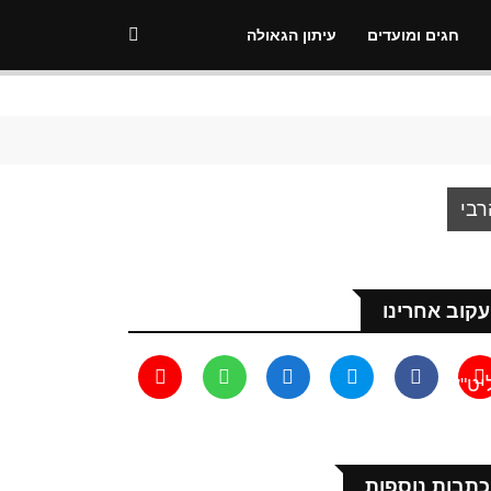
חגים ומועדים
עיתון הגאולה
רבי
ובאוויטש
לך
עקוב אחרינו
שיח
יט"א
כתבות נוספות