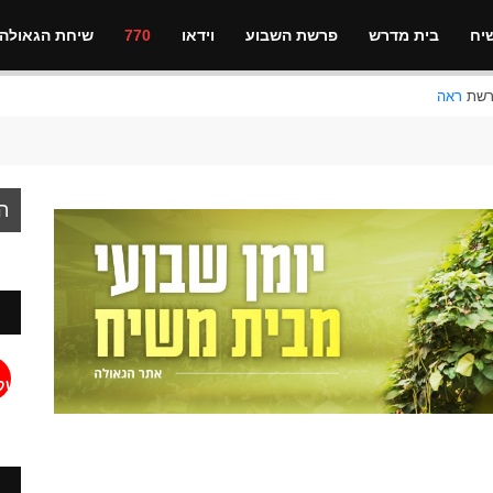
יח
בית מדרש
פרשת השבוע
וידאו
770
שיחת הגאולה
ראה
ה
מלי
מ
המ
של