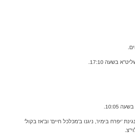
ם.
א בשעה 17:10.
ה 10:05.
נת 'יפרח בימיו', ניגנו ב'מכלכל חיים' וב'אז בקול'
י"צ.