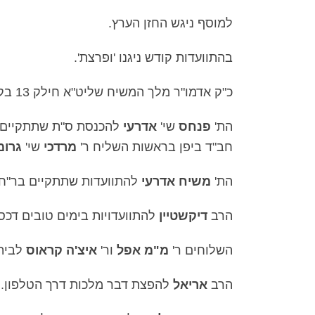
למוסף ניגש החזן הערץ.
בהתוועדות קודש ניגנו 'ופרצת'.
כ"ק אדמו"ר מלך המשיח שליט"א חילק 13 בקבוקי משקה, בין המקבלים:
הת'
פנחס
שי'
אדרעי
חב"ד ביפן בראשות השליח ר'
מרדכי
שי'
גרומ
הת'
משיח אדרעי
להתוועדות שתתקיים בר"ח 
הרב
דיקשטיין
להתוועדויות בימים טובים דכס
השלוחים ר'
מ"מ אפל
ור'
איצ'ה קראוס
לבית 
הרב
אריאל
להפצת דבר מלכות דרך הטלפון.