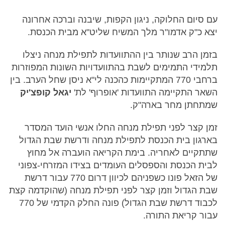
עם סיום החלוקה, ניגון הקפות, שיבנה וברכה אחרונה
יצא כ"ק אדמו"ר מלך המשיח שליט"א מבית הכנסת.
בזמן הרב שנותר בין ההתוועדות לתפילת מנחה ניצלו
תלמידי התמימים לשבת בהתוועדויות השונות המפוזרות
ברחבי 770 המתקיימות כהכנה לי"א ניסן שחל הערב. בין
השאר התקיימה התוועדות 'אופרוף' לת'
יגאל
קופצ'יק
שמתחתן מחר בארה"ק.
זמן קצר לפני תפילת מנחה החלו אנשי הועד המסדר
בארגון בית הכנסת לתפילת מנחה ודרשת שבת הגדול
שתתקיים לאחריה. בימת הקריאה הועברה אל מחוץ
לבית הכנסת והספסלים העומדים בצידו המזרחי-צפוני
של הזאל פונו כשפניהם לכיוון דרום 770 עבור דרשת
שבת הגדול וזמן קצר לפני תפילת מנחה (שהוקדמה קצת
לכבוד דרשת שבת הגדול) פונה החלק הקדמי של 770
עבור קריאת התורה.