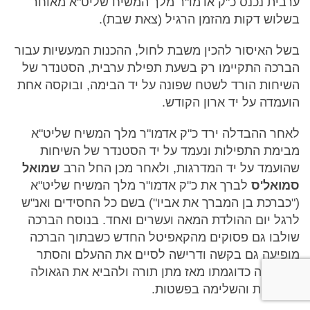
ערבית נכנס כ"ק אדמו"ר מלך המשיח שליט"א מאוחר
בשלוש דקות מהזמן הרגיל (צאת שבת).
בשל האיסור להכין משבת לחול, ההכנות המעשיות עבור
הברכה התקיימו רק בשעת תפילת ערבית, הסטנדר של
השיחות הורד לשטח שפונה על יד הבימה, ובוקסה אחת
הועמדה על יד ארון הקודש.
לאחר ההבדלה ירד כ"ק אדמו"ר מלך המשיח שליט"א
מבימת התפילות ונעמד על יד הסטנדר של השיחות
שהועמד על יד המדרגות, ולאחר מכן החל הרב
שמואל
סמואל'ס
לברך את כ"ק אדמו"ר מלך המשיח שליט"א
("כברכת בן המברך את אביו") בשם כל החסידים ואנ"ש
לרגל יום ההולדת המאה ועשרים ואחד. בנוסח הברכה
שולבו גם פסוקים מהקאפיטל החדש כשבתוך הברכה
מופיעה גם בקשה ודרישה לסיים את ההעלם והסתר
שלא היה כדוגמתו מאז מתן תורה ולהביא את הגאולה
האמיתית והשלימה בפשטות.