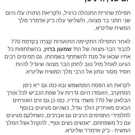
תפילת שחרית התנהלה כרגיל, ולקריאת התורה עלו היום
שני חתני בר מצווה, ולשלישי עלה כ"ק אדמו"ר מלך
המשיח שליט"א.
לאחר התפילה התקיימה התוועדות קצרה בקדמת 770
לכבוד הבר-מצווה של הת'
שמעון ברוין
, בהשתתפות כל
אחיו שבאו על מנת להשתתף בשמחתו. גם תמימים רבים
הגיעו לאחל מזל טוב לחתן הבר מצווה שיגדל להיות
חסיד מסור ונתון אל הרבי מלך המשיח שליט"א.
לקראת חג הפסח הממשמש ובא כמו גם י"א ניסן
המתקרב, הועמדו היום גדרות על שפת הכביש לכל אורך
הבלאק של 770 משתי צדדיו. כמו כן גם זרם האורחים
הבאים מארה"ק הולך וגדל, כשהיום מגיעים בנוסף
לתלמידי התמימים הרבים גם אברכים, כשחלקם מגיעים
עם כל משפחתם, "אנשים נשים וטף", להקהל אצל המלך
המשיח - כ"ק אדמו"ר שליט"א.