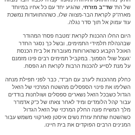
של הת'
שד"ב מזרחי
, שהגיע יחד עם כל אחיו במיוחד
מארה"ק לקראת הבר-מצווה שלו, כשההתוועדות נמשכת
עוד עמוק אל תוך סדר נגלה.
היום החלו ההכנות לקראת 'מטבח פסח' המהודר
שבהנהלת תלמידי התמימים, ובשל כך נסגר החדר
האוכל הקבוע כשהארוחות מעוברות אל בית הכנסת
'געצל שול' הסמוך. במקביל תמימים רבים פינו מזמנם
על מנת לסייע להכנות הרבות לקראת חג הפסח.
כחלק מההכנות ל'ערב עם חב"ד', כבר לפני תפילת מנחה
השלימו את פינוי הספסלים מהשטח המרכזי של הזאל
הגדול כשבכל הזאל נשארים ספסלים ושולחנות בודדים
עבור קהל הלומדים ומיד לאחר צאתו של כ"ק אדמו"ר
מלך המשיח פונה החלק המרכזי של הזאל הגדול
כשהשטח שתחת עזרת נשים איסטן פארקווי משמש עבור
המנינים הרבים הפוקדים את בית חיינו.