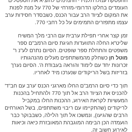
ההפסקה עמלו תלמידי התמימים להוציא את הספסלים
העומדים בחלקו הדרומי-מזרחי של 770 על מנת לפנות
את המקום לציוד הרב עבור הכנס, כשבסדר חסידות ערב
עצמו מתפזרים התמימים על כל רחבי 770.
זמן קצר אחרי תפילת ערבית עם הרבי מלך המשיח
שליט"א החלה התוועדות חגיגת סיום הרמב"ם ספר
משפטים והתחלת ספר שופטים. הסיום נתרם לע"נ ר'
מוטל חן
כשחלק מהמשתתפים מעלים מהנהגותיו
זכרונות יחד עם לימוד והוראה בעבודת ה'. הסיום נערך
בזריזות בשל הריקודים שנערכו מיד לאחריו.
תוך כדי סיום הרמב"ם החלו מארגני הכנס 'ערב עם חב"ד'
להכניס את הציוד הרב אל תוך 770 ולהתחיל בהכנות
המעשיות לקראת האירוע, ההכנות החלו במקביל
לריקודים (שהתקיימו עם ריבוי משתתפים, בשל האורחים
הרבים שהגיעו), ונמשכו אל תוך הלילה, כשבבוקר כבר
הועמדה הכן הבימה המוגבהת המאובזרת כיאה וכיאות
לאירוע חשוב זה.