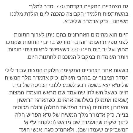
גם הצהריים התקיים בקדמת 770 'סדר למלך'
בהשתתפות תלמידי הקבוצה כהכנה ליום הולדת מלכנו
משיחנו - כ"ק אדמו"ר שליט"א.
היום הוא מהימים האחרונים בהם ניתן לערוך חתונות
לפני ספירת העומר והדבר מורגש בריבוי החופות שנערכו
מחוץ ועל יד בית חיינו 770 כשאפשר לראות שתי חופות
ויותר העומדות במקביל המוכנות לחתנות היום.
בשעות אחר הצהריים התקיימה חלוקת המצות עבור לילי
הסדר הציבוריים ברחבי העולם. כ"ק אדמו"ר מלך המשיח
שליט"א יצא בשעה רבע לשבע ללובי הכניסה של בית
חיינו כשעל השולחן שהועמד שם מראש הועמדו המצות
(שנאפו אתמול) בשלושה ארגזים, כשהארגז הראשון
והאחרון פתוחים (עבור הפרשת החלה) וכולם מכוסים
בנייר. כ"ק אדמו"ר מלך המשיח שליט"א הפריש חלה
לתוך שקית שהועמדה שם מראש (ונלקחה ע"י א'
המשב"קים שעמדו שם), ולאחמ"כ סגרו אנשי הועד