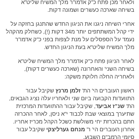
ולאחר מכן פתח כ"ק אדמו"ר מלך המשיח שליט"א
בשיחה שארכה כעשרים ושמונה דקות.
אחרי השיחה ניגנו את הניגון החדש שהתנגן בחזקה על
ידי קהל המשתתפים יותר מ34 דקות (!), כשחלק מהקהל
נעמד על הספסלים על מנת לצפות בפני כ"ק אדמו"ר
מלך המשיח שליט"א בעת הניגון החדש.
לאחר הניגון פתח כ"ק אדמו"ר מלך המשיח שליט"א
בשיחה השני' והאחרונה (שארכה כעשרים דקות),
ולאחריה החלה חלוקת משקה:
ראשון העוברים הי' הת'
זלמן מרנץ
שקיבל עבור
התוועדות הקבועה ביום שני ולאחריו עלה נציג הגבאים,
הת'
שנ"ז אביעד
, שקיבל עבור ההתוועדות המרכזית
שתיערך במוצאי שבת לכבוד י"א ניסן, לאחר ההכרזה
חתם בהכרזת יחי משולשת כשכל הקהל מכריז אחריו.
אחרון העוברים הי' ר'
מנחם גערליצקי
שקיבל עבור
סיומי הרמב"ם השבוע.