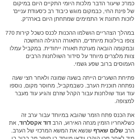
כמו"כ שיעור הדבר מלכות היומי התקיים היום במיקום
של פינת החי, כבמקום מוגש כיבוד רב כ'סעודת עניים'
לזכות חתונת א' התמימים שמתחתן היום בארה"ק.
במהלך הצהריים הושלמו ההכנות לכנס כשכל קירות 770
צופו בוילונות מיוחדים, התאורה הרגילה הוחשכה
ובמקומה הובאה מערכת תאורה ייחודית. במקביל עמלו
צוות מלצרים מיוחד על סידור השולחנות הרבים
העמוסים ברוב שפע גשמי.
פתיחת השערים הייתה בשעה שמונה ולאחר חצי שעה
נפתחה תוכנית הערב. כשבמקביל, מחוסר מקום, נוספו
עוד ועוד שולחנות עבור הקהל שזרם והגיע עוד מעבר
למצופה.
את הכנס פתח הזמר שהובא במיוחד עבור ערב זה
כשלאחריו הזמין מנחה האירוע, הרב
דוד אקסלרוד
, את
הרב
שלום שארף
שנשא את המשא המרכזי של הערב.
מיד לאחר מכן הוקרן וידאו מיוחד בו סיפר מר ברוך בן