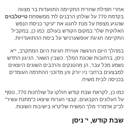
אחרי תפילת שחרית התקיימה התוועדות בר מצווה
בקדמת 770 על שולחן הרבנים לת' ממשפחת
טייטלבוים
שהגיע מצפת על מנת לחגוג את "עיקר כניסת הנפש
האלוקית שלו" במקום הקודש בעולם. כמו כן, במקביל
התקיימה חגיגת 'אופשערניש' על בימת ההתוועדויות.
במהלך היום הורגשה אווירת חגיגת היום המתקרב, י"א
ניסן, ברחובות שכונת המלך. כשבין השאר, הניגון החדש
נשמע מכל עבר, הן מהטנקים והרכבים השונים היוצאים
למבצעים ברחבי ניו יורק והן מדוכני ההתרמה העומדים
בכניסה לבית משיח.
כמו כן, לקראת שבת קודש חולקו על שולחנות 770, נוסף
על העלונים הקבועים, קבצי הערות שיצאו כ"מתנת עשיר"
לכ"ק אדמו"ר מלך המשיח שליט"א בישיבות השונות.
שבת קודש, י' ניסן