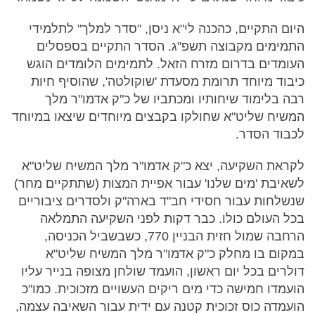
היום התקיים, כהכנה לי"א ניסן, "סדר למלך" לתלמידי
התמימים מקבוצה תשפ"ג. הסדר התקיים בספסלים
העומדים בדרום מזרח הזאל. לתמימים הלומדים הוגש
כיבוד מיוחד תרומת מסעדת 'שוקולטה', שהוסיף חיות
רבה בלימוד שיחותיו ומכתביו של כ"ק אדמו"ר מלך
המשיח שליט"א שחולקו בקבצים מיוחדים שיצאו במיוחד
לכבוד הסדר.
לקראת השקיעה, יצא כ"ק אדמו"ר מלך המשיח שליט"א
לשאיבת 'מים שלנו' עבור אפיית המצות (שתתקיים מחר)
שנשלחות עבור חסידי חב"ד בארה"ק ולסדרים ציבוריים
בכל העולם כולו. כבר דקות לפני השקיעה התמלאה
הרחבה שמול חזית הבניין 770, כשבשביל הכניסה,
במקום בו מחלק כ"ק אדמו"ר מלך המשיח שליט"א
דולרים בכל יום ראשון, הועמד שולחן מצופה בנייר עליו
הועמדו חמישה כדי מים ריקים העשויים מזכוכית. כמו"כ
הועמדה כוס זכוכית קטנה עם ידית עבור השאיבה עצמה,