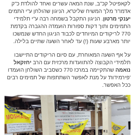
לקאפיטל קכ"ב, שנת המאה עשרים ואחד להולדת כ"ק
אדמו"ר מלך המשיח שליט"א, הניגון שהולחן ע"י התמים
יענקי מרטון
. הניגון התקבל בשמחה רבה ע"י תלמידי
התמימים ותוך דקות ספורות הועמדה ההגברה בקדמת
770 לריקודים המיוחדים לכבוד הניגון החדש שנמשכו
יותר מארבע שעות (!) עד לאחר השעה שתיים בלילה.
על אף השעה המאוחרת, עם סיום הריקודים התיישבו
תלמידי הקבוצה להתוועדות מרכזית עם הרב
יחזקאל
נואמה
שהתקיימה במרכז 770 כשסביב השולחן הועמדו
'פירמידות' על מנת לאפשר השתתפות של תמימים רבים
ככל האפשר.