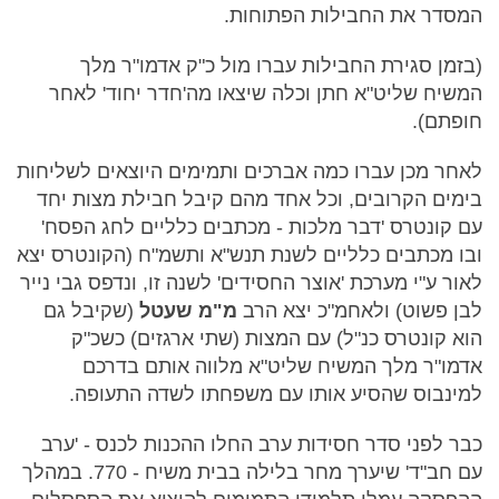
המסדר את החבילות הפתוחות.
(בזמן סגירת החבילות עברו מול כ"ק אדמו"ר מלך
המשיח שליט"א חתן וכלה שיצאו מה'חדר יחוד' לאחר
חופתם).
לאחר מכן עברו כמה אברכים ותמימים היוצאים לשליחות
בימים הקרובים, וכל אחד מהם קיבל חבילת מצות יחד
עם קונטרס 'דבר מלכות - מכתבים כלליים לחג הפסח'
ובו מכתבים כלליים לשנת תנש"א ותשמ"ח (הקונטרס יצא
לאור ע"י מערכת 'אוצר החסידים' לשנה זו, ונדפס גבי נייר
לבן פשוט) ולאחמ"כ יצא הרב
מ"מ שעטל
(שקיבל גם
הוא קונטרס כנ"ל) עם המצות (שתי ארגזים) כשכ"ק
אדמו"ר מלך המשיח שליט"א מלווה אותם בדרכם
למינבוס שהסיע אותו עם משפחתו לשדה התעופה.
כבר לפני סדר חסידות ערב החלו ההכנות לכנס - 'ערב
עם חב"ד' שיערך מחר בלילה בבית משיח - 770. במהלך