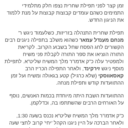
זמן קצר לפני תפילת שחרית נצפו חלק מתלמידי
התמימים כשהם עומדים קבוצות קבוצות על מנת ללמוד
את הניגון החדש.
תפילת שחרית התנהלה בזריזות, כשלעמוד ניגש ר'
מנחם מענדל עמאר
כשהוא משלב בתפילה ניגנים רבים
הקשורים לחג הפסח שחל בשבוע הקרוב. לקריאת
התורה הוציאו את ספר התורה לקבלת פני משיח
ולמפטיר עלה כ"ק אדמו"ר מלך המשיח שליט"א. לתפילת
מוסף ניגש
זירקינד
, ולאחר התפילה הכריז הרב
קאסאווסקי
(שלא כרגיל) קטע בגאולה ומשיח ועל זמן
ההתוועדות קודש ותפילת מנחה.
ההתוועדות השבת היתה מיוחדת בכמות האנשים, נוסף
על האורחים הרבים שהשתתפו בה, וכדלקמן.
כ"ק אדמו"ר מלך המשיח שליט"א נכנס בשעה 1:30,
ולאחר הברכה על היין ניגנו הקהל 'יחי' קרוב לחצי שעה