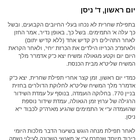
יום ראשון, ד' ניסן
בתפילת שחרית לא נכחו בעלי החיובים הקבועים, ובשל
כך עלה א' התמימים. בשל כך, באופן נדיר, אמר החזן
לאחר התהילים רק קדיש אחד (ללא קדיש יתום)
ולאחמ"כ הכריזו הילדים את הכרזת 'יחי', ולאחר הקראת
היום יום וקטע מגאולה ומשיח יצא כ"ק אדמו"ר מלך
המשיח שליט"א מבית הכנסת.
כמדי יום ראשון, זמן קצר אחרי תפילת שחרית, יצא כ"ק
אדמו"ר מלך המשיח שליט"א לחלוקת הדולרים בחזית
בניין 770. בחלוקה הועמדה, בנוסף על עמדת השידור
הרגילה של ערוץ זמן הגאולה, עמדת שידור נוספת
שהועמדה ע"י א' התמימים שהגיע מארה"ק לכבוד י"א
ניסן.
לאחר תפילת מנחה הוגש בשיעור הדבר מלכות היומי
כיבוד מיוחד שנתרם ע"י א' מאנשי השכונה לעילוי נשמה.