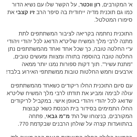
א' המקורבים,
רון ווכטר
, על הקשר שלו עם נשיא הדור
כמו גם תוכנית מדיה ייחודית בה סיפר הרב
זיו קצבי
את
סיפורו המטלטל.
התוכנית נחתמה בקריאה לציבור המשתתפים לתת
מתנה לרבי מלך המשיח שליט"א הדואג לכל יהודי ויהודי
ע"י החלטה טובה, כך שכל אחד ואחד מהמשתתפים נתן
החלטה טובה בהוספה בתורה ומצוות ומעשים טובים,
"מתנת עשיר". תוך דקות ספורות נמנו יותר ממאה
ארבעים וחמש החלטות טובות ממשתתפי האירוע בלבד!
עם סיום התוכנית החלו ריקודים כשאחד מהמשתתפים
עולה לבימה ומביע את תודתו לרבי מלך המשיח שליט"א
שדואג לכל יהודי ויהודי באופן אישי. במקביל לריקודים
החלו התמימים בסידור בית הכנסת כשא' קבוצות
המקורבים, בניצוחו של הת'
מ"מ גבאי
, פתחה
בהתוועדות קצרה על שולחן הרבנים שבקדמת 770.