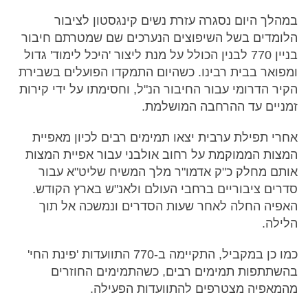
במהלך היום נסגרה עזרת נשים קינגסטון לציבור
הלומדים בשל השיפוצים הנערכים שם שמטרתם חיבור
בניין 770 לבנין הכולל על מנת ליצור 'היכל לימוד' גדול
ומפואר בבית רבינו. כשהיום התמקדו הפועלים בשבירת
הקיר הדרומי עבור החיבור הנ"ל, וחסימתו על ידי קירות
זמניים עד ההרחבה המושלמת.
אחרי תפילת ערבית יצאו תמימים רבים לכיון מאפיית
המצות הממוקמת על רחוב אולבני עבור אפיית המצות
אותם מחלק כ"ק אדמו"ר מלך המשיח שליט"א עבור
סדרים ציבוריים ברחבי העולם ולאנ"ש בארץ הקודש.
האפיה החלה לאחר שעות הסדרים ונמשכה אל תוך
הלילה.
כמו כן במקביל, התקיימה ב-770 התוועדות 'פינת החי'
בהשתתפות תמימים רבים, כשהתמימים החוזרים
מהמאפיה מצטרפים להתוועדות הפעילה.