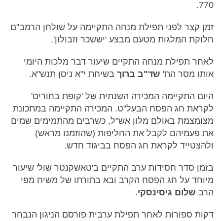
770.
זמן קצר לפני תפילת מנחה התקיימה על שולחן הרמב"ם
חלוקת המלגות מטעם מבצע 'יששכר וזבולון'.
לאחר תפילת מנחה התקיים שיעור דבר מלכות היומי
אותו מסר הת'
שד"ב
ברוך
בשיחת י"א ניסן תנש"א.
היום התקיימה המכירה השנתית של 'קופת בחורים'
לקראת חג הפסח הבעל"ט. המכירה התקיימה במתכונת
מצומצמת באולם מלון אש"ל, כשרבים מהתמימים שמים
את פעמיהם לקבל את החליפות (שהוזמנו מראש)
ולהצטייד לקראת חג הפסח בביגוד חדש.
בזמן סדר חסידות ערב התקיים ב'טאשקנטר שול' שיעור
מיוחד על חג הפסח הקרב ובא בתורתו של משיח מפי
הרב
שלום גיסינסקי
.
דקות ספורות לאחר תפילת ערבית פורסם הניגון הנבחר