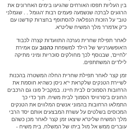
בין העליות תפסו האורחים שהגיעו בימים האחרונים את
הרגעים לברכה שנשמעה פעמים רבות 'הגומל . . שגמלני
טוב" על הזכות הנפלאה להסתופף בחצרות קודשנו עם
כ"ק אדמו"ר מלך המשיח שליט"א.
לאחר תפילת שחרית נערכה התוועדות קצרה לכבוד
ה'אופשערניש' של הילד למשפחת
כהנוב
עם אמירת
'לחיים', שבנוסף לכך מחולקים סוכריות ומיני מתיקה
לילדים המשתתפים.
זמן קצר לאחר תפילת שחרית החלה המשטרה בהכנות
לשיירת הטנקים שלקראת י"א ניסן כשהיא חוסמת את
הרחובות הסמוכים לבית חיינו. במקביל פונו גם הרכבים
החונים ב'סרוויס' הסמוך לבית משיח. תוך כדי כך
התמלאו הרחובות בהמוני אנשים המלווים את הטנקים
המכוסים בשלטים על עשרת המבצעים אותם יסד הרבי
מלך המשיח שליט"א שיצאו זמן קצר לאחר מכן כשהם
עוברים ממש אל מול ביתו של המשלח, בית משיח -