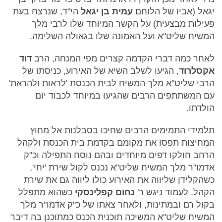
יגאל (אביו של הלוחם
עמית בן יגאל
הי"ד, שנרצח בעת
פעילות מבצעית) על הקשר המיוחד שלו לרבי מלך
המשיח שליט"א ועל האמונה שלו בגאולה השלימה.
לאחר כמה דברי הקדמה קצרים מפי המנחה, הרב
דוד
אקסלרוד
, הגיעו לשלב השיא של האירוע, כניסתו של
הרבי שליט"א מלך המשיח לבית הכנסת 'לראות ולהראת'
עם המשתתפים הרבים שהגיעו במיוחד לכבוד יום
הולדתו.
תלמידי התמימים הרבים שחיכו בסבלנות אל מחוץ
המחיצות תפסו את מקומם בקדמת בית הכנסת ולקהל
הרחב חולקו דפים מיוחדים ובהם נוסח התפילה וכ"ק
אדמו"ר מלך המשיח שליט"א נכנס לקול שירת 'יחי',
כשהקלידן שליווה את האירוע כולו ליווה גם את שירת
הקהל. לעמוד ניגש ר'
נחום קפלינסקי
כשהוא מתפלל
בקול רם ובמתינות, ולאחר צאתו של כ"ק אדמו"ר מלך
המשיח שליט"א המשיכה תוכנית הכנס כמתוכנן בה דיבר