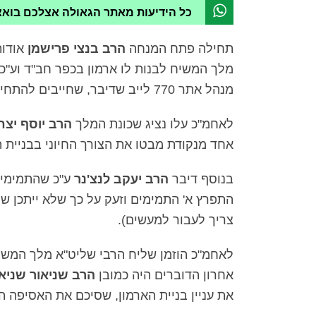
כל הידיעות מאתר הגאולה אצלכם בוא
תחילה פתח המנחה
הרב בנצי פרישמן
אודו
מלך המשיח לבנות לו ארמון בכפר חב"ד וע"כ 
מנהל אתר 770 לייב שדיבר, שחייבים להתחיל לפעול את בניין הארמון תיכף ומיד כרצונו הק'.
לאחמ"כ עלו נציג שכונת המלך
הרב יוסף יצחק
אחד מנקודת מבטו את הצורך החיוני בבניית ה
בנוסף דיבר
הרב יעקב לנצ'נר
ע"כ שהתמימים 
התפרץ א' התמימים וזעק על כך שלא ייתכן ש
צריך לעבור למעשים).
לאחמ"כ הוזמן שליח הרבי שליט"א מלך המשיח
אחרון הדוברים היה כמובן
הרב שניאור שניאו
את עניין בניית הארמון, שסיכם את האסיפה ה