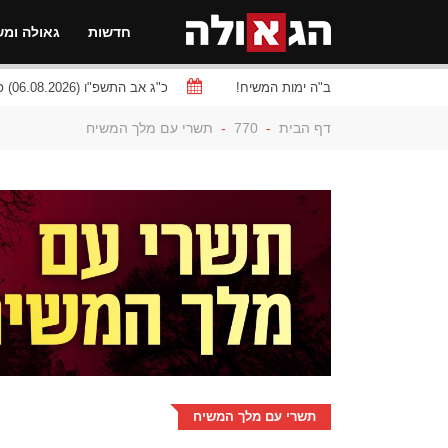
חדשות
גאולה ומש
ב"ה ימות המשיח!
כ"ג אב התשפ"ו (06.08.2026) פרשת
דף הבית
-
770
-
תשרי עם מלך המשיח
תשרי עם מלך המשיח