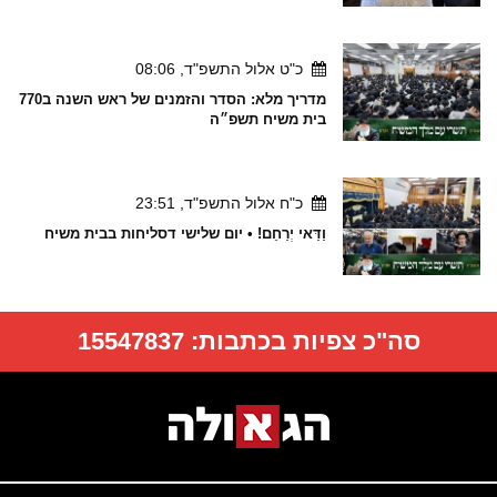
כ"ט אלול התשפ"ד, 08:06
מדריך מלא: הסדר והזמנים של ראש השנה ב770
בית משיח תשפ״ה
כ"ח אלול התשפ"ד, 23:51
וַדַּאי יְרַחֵם! • יום שלישי דסליחות בבית משיח
סה"כ צפיות בכתבות:
15547837