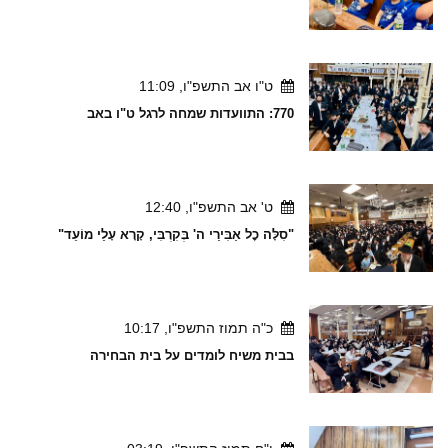
ט"ו אב התשפ"ו, 11:09
770: התוועדות שמחה לרגל ט"ו באב
ט' אב התשפ"ו, 12:40
"סִלָּה כׇל אַבִּירַי ה' בְּקִרְבִּי, קָרָא עָלַי מוֹעֵד"
כ"ה תמוז התשפ"ו, 10:17
בבית משיח לומדים על בית הבחירה