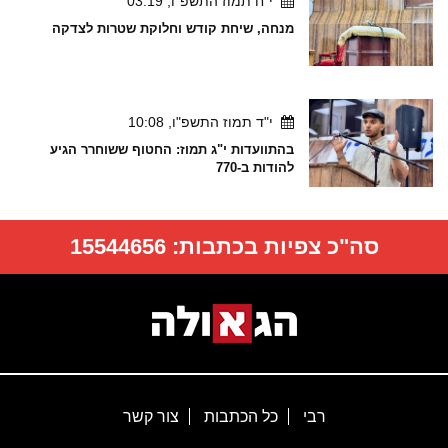
י"ח תמוז התשפ"ו, 03:19
מנחה, שיחת קודש וחלוקת שטרות לצדקה
י"ד תמוז התשפ"ו, 10:08
בהתוועדות י"ג תמוז: החטוף ששוחרר הגיע
להודות ב-770
סה"כ צפיות בכתבות:
15544656
רבי
כל הכתבות
צור קשר