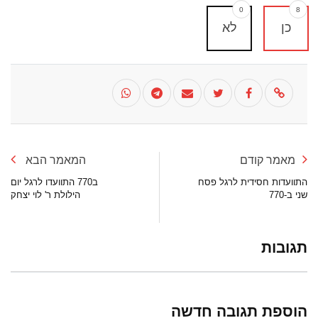
0
8
כן
לא
מאמר קודם
המאמר הבא
התוועדות חסידית לרגל פסח
ב770 התוועדו לרגל יום
שני ב-770
הילולת ר' לוי יצחק
תגובות
הוספת תגובה חדשה