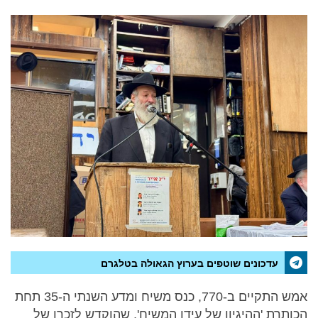
עדכונים שוטפים בערוץ הגאולה בטלגרם
אמש התקיים ב-770, כנס משיח ומדע השנתי ה-35 תחת
הכותרת 'ההיגיון של עידן המשיח', שהוקדש לזכרו של