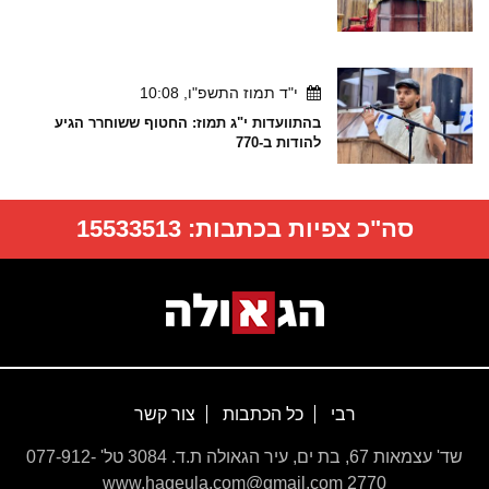
י"ד תמוז התשפ"ו, 10:08
בהתוועדות י"ג תמוז: החטוף ששוחרר הגיע
להודות ב-770
סה"כ צפיות בכתבות:
15533513
רבי
כל הכתבות
צור קשר
שד' עצמאות 67, בת ים, עיר הגאולה ת.ד. 3084 טל' 077-912-
2770 www.hageula.com@gmail.com