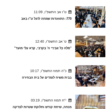
ט"ו אב התשפ"ו, 11:09
770: התוועדות שמחה לרגל ט"ו באב
ט' אב התשפ"ו, 12:40
"סִלָּה כׇל אַבִּירַי ה' בְּקִרְבִּי, קָרָא עָלַי מוֹעֵד"
כ"ה תמוז התשפ"ו, 10:17
בבית משיח לומדים על בית הבחירה
י"ח תמוז התשפ"ו, 03:19
מנחה, שיחת קודש וחלוקת שטרות לצדקה