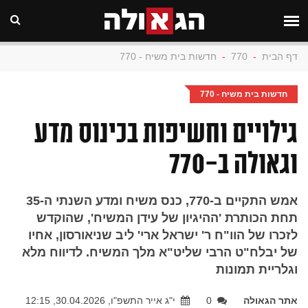
דף הבית
-
770
-
חדשות בית משיח - 770
חדשות בית משיח - 770
גילויים וחשיפות בכינוס מדע
וגאולה ב-770
אמש התקיים ב-770, כנס משיח ומדע השנתי ה-35
תחת הכותרת 'ההיגיון של עידן המשיח', שהוקדש
לזכרו של הוו"ח ר' ישראל ארי' ליב שניאורסון, אחיו
של יבלח"ט הרבי שליט"א מלך המשיח. לדיווח מלא
וגלריית תמונות
אתר הגאולה
0
י"ג אייר התשפ"ו, 30.04.2026, 12:15