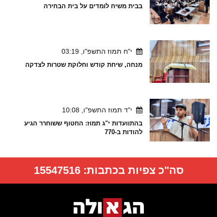
בבית משיח לומדים על בית הבחירה
י"ח תמוז התשפ"ו, 03:19
מנחה, שיחת קודש וחלוקת שטרות לצדקה
י"ד תמוז התשפ"ו, 10:08
בהתוועדות י"ג תמוז: החטוף ששוחרר הגיע
להודות ב-770
סה"כ צפיות בכתבות:
15547516