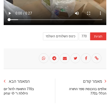
תגיות
770
כינוס השלוחים העולמי
מאמר קודם
המאמר הבא
אלפים בהכנסת ספר התורה
ב770 התוועדו לרגל יום
הכללי ב770
הילולת ר' לוי יצחק