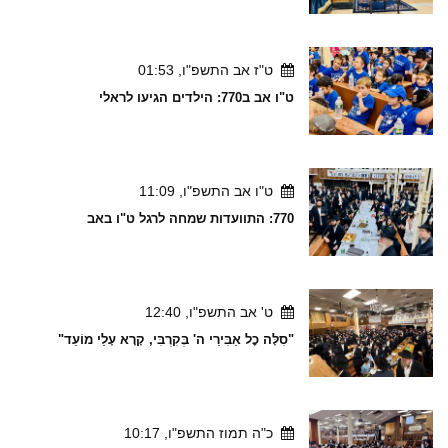
ט"ז אב התשפ"ו, 01:53
ט"ו אב ב770: הילדים הגיעו לראלי
ט"ו אב התשפ"ו, 11:09
770: התוועדות שמחה לרגל ט"ו באב
ט' אב התשפ"ו, 12:40
"סִלָּה כׇל אַבִּירַי ה' בְּקִרְבִּי, קָרָא עָלַי מוֹעֵד"
כ"ה תמוז התשפ"ו, 10:17