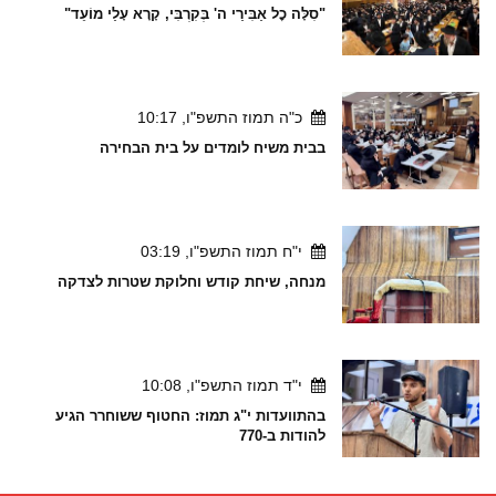
"סִלָּה כׇל אַבִּירַי ה' בְּקִרְבִּי, קָרָא עָלַי מוֹעֵד"
כ"ה תמוז התשפ"ו, 10:17
בבית משיח לומדים על בית הבחירה
י"ח תמוז התשפ"ו, 03:19
מנחה, שיחת קודש וחלוקת שטרות לצדקה
י"ד תמוז התשפ"ו, 10:08
בהתוועדות י"ג תמוז: החטוף ששוחרר הגיע
להודות ב-770