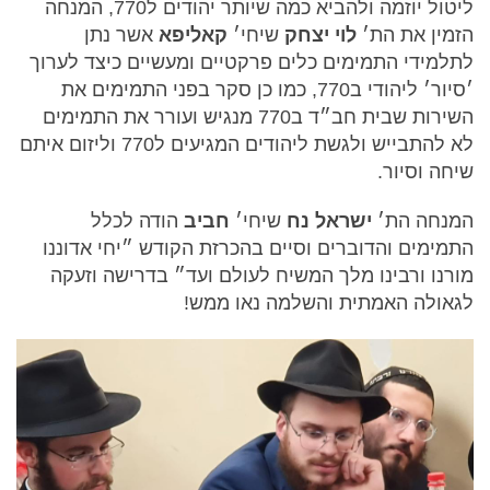
ליטול יוזמה ולהביא כמה שיותר יהודים ל770, המנחה
הזמין את הת׳
לוי יצחק
שיחי׳
קאליפא
אשר נתן
לתלמידי התמימים כלים פרקטיים ומעשיים כיצד לערוך
׳סיור׳ ליהודי ב770, כמו כן סקר בפני התמימים את
השירות שבית חב״ד ב770 מנגיש ועורר את התמימים
לא להתבייש ולגשת ליהודים המגיעים ל770 וליזום איתם
שיחה וסיור.
המנחה הת׳
ישראל נח
שיחי׳
חביב
הודה לכלל
התמימים והדוברים וסיים בהכרזת הקודש ״יחי אדוננו
מורנו ורבינו מלך המשיח לעולם ועד״ בדרישה וזעקה
לגאולה האמתית והשלמה נאו ממש!