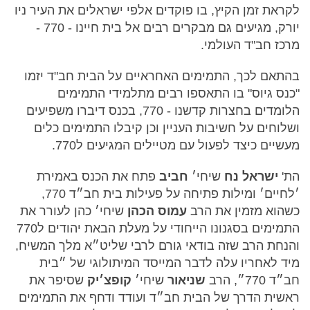
לקראת זמן הקיץ, בו פוקדים אלפי ישראלים את העיר ניו
יורק, מגיעים גם מבקרים רבים אל בית חיינו - 770 -
מרכז חב"ד העולמי.
בהתאם לכך, התמימים האחראיים על הבית חב"ד יזמו
"כנס גיוס" בו התאספו רבים מתלמידי התמימים
הלומדים בחצרות קדשנו - 770, בכנס דיברו משפיעים
ושלוחים על חשיבות העניין וכן קיבלו התמימים כלים
מעשיים כיצד לפעול עם מטיילים המגיעים ל770.
הת'
ישראל נח
שיחי׳
חביב
פתח את הכנס באמירת
׳לחיים׳ ומילות פתיחה על פעילות בית חב״ד 770,
כשהוא מזמין את הרב
עמוס הכהן
שיחי׳ כהן לעורר את
התמימים בסגנונו הייחודי על מעלת הבאת יהודים ל770
והנחת הרב שזה בודאי גורם לרבי שליט״א מלך המשיח,
מיד לאחריו עלה לדבר המייסד המיתולוגי של ״בית
חב״ד 770״, הרב
שניאור
שיחי׳
קופצ׳יק
שסיפר את
ראשית הדרך של הבית חב״ד ועודד ודחף את התמימים