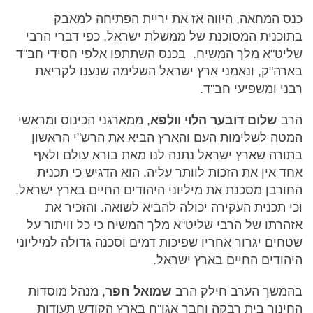
כנס המחאה, היווה אז את יריית הפתיחה למאבק
בתוכנית המסוכנת של ממשלת ישראל, כפי דברי הרבי
שליט"א מלך המשיח. בכנס השתתפו אלפי חסידי חב"ד
בארה"ק, ונאמני ארץ ישראל השלימה שנענו לקריאת
רבני ומשפיעי חב"ד.
הרב
שלום דובער הלוי וולפא
, ממארגני הכינוס ומראשי
המטה לשלימות העם והארץ הביא את הרש"י הראשון
בתורה שארץ ישראל נתנה לנו מאת בורא עולם ולאף
אחד אין את הזכות לוותר עליה. הוא הדגיש כי תכנית
החורבן מסכנת את מיליוני היהודים החיים בארץ ישראל,
וכי תכנית העקירה יכולה להביא לשואה. והזכיר את
אזהרתו של הרבי שליט"א מלך המשיח כי כל וויתור על
שטחים יגרור אחריו שפיכות דמים וסכנה גדולה למיליוני
היהודים החיים בארץ ישראל.
בהמשך הערב חילק הרב
שמואל חפר
, מנהל מוסדות
החינוך בית רבקה וחבר אגו"ח בארץ הקודש תעודות