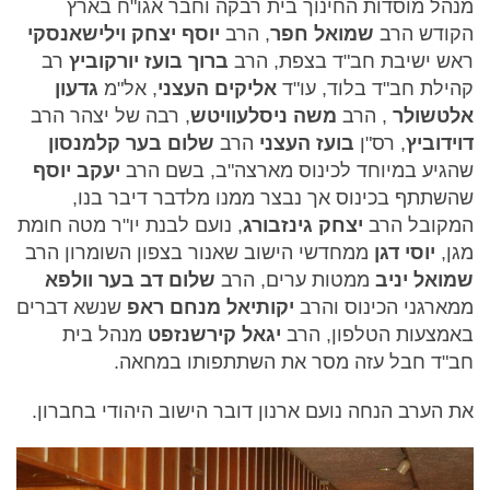
מנהל מוסדות החינוך בית רבקה וחבר אגו"ח בארץ
הקודש הרב
שמואל חפר
, הרב
יוסף יצחק וילישאנסקי
ראש ישיבת חב"ד בצפת, הרב
ברוך בועז יורקוביץ
רב
קהילת חב"ד בלוד, עו"ד
אליקים העצני
, אל"מ
גדעון
אלטשולר
, הרב
משה ניסלעוויטש
, רבה של יצהר הרב
דוידוביץ
, רס"ן
בועז העצני
הרב
שלום בער קלמנסון
שהגיע במיוחד לכינוס מארצה"ב, בשם הרב
יעקב יוסף
שהשתתף בכינוס אך נבצר ממנו מלדבר דיבר בנו,
המקובל הרב
יצחק גינזבורג
, נועם לבנת יו"ר מטה חומת
מגן,
יוסי דגן
ממחדשי הישוב שאנור בצפון השומרון הרב
שמואל יניב
ממטות ערים, הרב
שלום דב בער וולפא
ממארגני הכינוס והרב
יקותיאל מנחם ראפ
שנשא דברים
באמצעות הטלפון, הרב
יגאל קירשנזפט
מנהל בית
חב"ד חבל עזה מסר את השתתפותו במחאה.
את הערב הנחה נועם ארנון דובר הישוב היהודי בחברון.