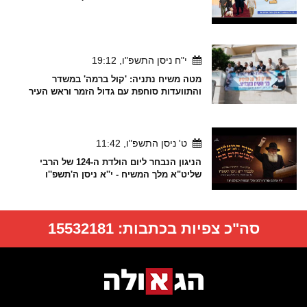
י"ח ניסן התשפ"ו, 19:12
מטה משיח נתניה: 'קול ברמה' במשדר
והתוועדות סוחפת עם גדול הזמר וראש העיר
ט' ניסן התשפ"ו, 11:42
הניגון הנבחר ליום הולדת ה-124 של הרבי
שליט"א מלך המשיח - י''א ניסן ה'תשפ''ו
סה"כ צפיות בכתבות:
15532181