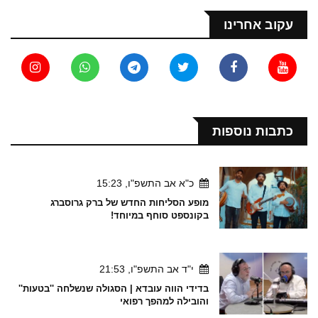
עקוב אחרינו
כתבות נוספות
כ"א אב התשפ"ו, 15:23
מופע הסליחות החדש של ברק גרוסברג
בקונספט סוחף במיוחד!
י"ד אב התשפ"ו, 21:53
בדידי הווה עובדא | הסגולה שנשלחה ''בטעות''
והובילה למהפך רפואי