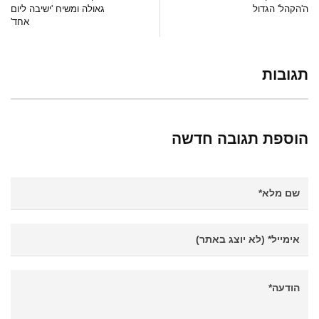
ה'הקהל' הגדול
גאולה ומשיח 'ישיבה ליום
אחד'
תגובות
הוספת תגובה חדשה