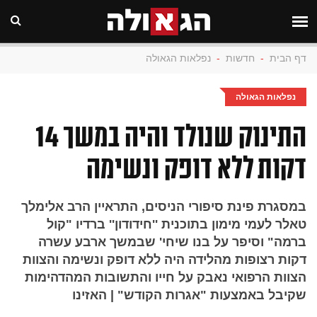
דף הבית
-
חדשות
-
נפלאות הגאולה
נפלאות הגאולה
התינוק שנולד והיה במשך 14
דקות ללא דופק ונשימה
במסגרת פינת סיפורי הניסים, התראיין הרב אלימלך
טאלר לעמי מימון בתוכנית ''חידודון'' ברדיו "קול
ברמה" וסיפר על בנו שיחי' שבמשך ארבע עשרה
דקות רצופות מהלידה היה ללא דופק ונשימה והצוות
הצוות הרפואי נאבק על חייו והתשובות המהדהימות
שקיבל באמצעות "אגרות הקודש" | האזינו