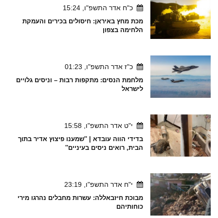
כ"ח אדר התשפ"ו, 15:24
מכת מחץ באיראן: חיסולים בכירים והעמקת
הלחימה בצפון
כ"ז אדר התשפ"ו, 01:23
מלחמת הנסים: מתקפות רבות – וניסים גלויים
לישראל
י"ט אדר התשפ"ו, 15:58
בדידי הווה עובדא | ''שמענו פיצוץ אדיר בתוך
הבית, רואים ניסים בעיניים''
י"ח אדר התשפ"ו, 23:19
מבוכת חיזבאללה: עשרות מחבלים נהרגו מירי
כוחותיהם