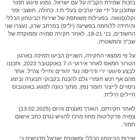
בזכות שמירת הקב"ה על עם ישראל, נמנע פיגוע חמור
שתוכנן על ידי שני ערבים בעלי ת.ז. כחולה, תושבי זמר
וקלנסוואה. בפעילות משותפת של שירות הביטחון הכללי
והיחידה ללוחמה בפשיעה (יל"פ) במרחב שרון, נעצרו שני
החשודים, בני 18-21, לאחר חקירה סמויה וממוקדת של
שב"כ והמשטרה.
על פי ממצאי החקירה, השניים הביעו תמיכה בארגון
הטרור חמאס לאחר אירועי ה-7 באוקטובר 2023, ותכננו
לבצע פיגועי ירי ודריסה נגד יהודים וחיילי צה"ל. אחד
מהם אף רכש חומרי גלם להכנת בקבוקי תבערה וביצע
ניסויים לייצור חומר נפץ, מתוך כוונה לפגוע באוטובוס
חיילים היל"ת.
לאחר חקירתם, הוארך מעצרם והיום (13.02.2025)
צפויה פרקליטות מחוז מרכז להגיש נגדם כתב אישום
חמור.
שירות הביטחון הכללי ומשטרת ישראל מדגישים כי