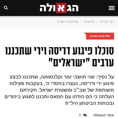
דף הבית
-
חדשות
-
שלימות הארץ
שלימות הארץ
סוכלו פיגוע דריסה וירי שתכננו
ערבים "ישראלים"
על נסיך: שני תושבי זמר וקלנסוואה, שתכננו לבצע
פיגוע ירי ודריסה, נעצרו בחסדי ה', בעקבות פעילות
משותפת של שב״כ ומשטרת ישראל. חקירתם
העלתה כי הם הזדהו עם חמאס ותכננו לפגוע ביהודים
ובכוחות הביטחון היל"ת
אתר הגאולה
0