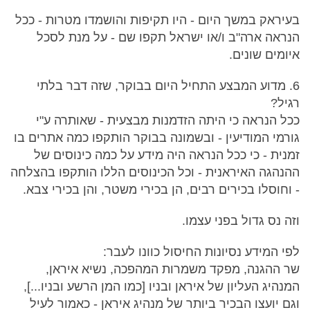
בעיראק במשך היום - היו תקיפות והושמדו מטרות - ככל
הנראה ארה"ב ו/או ישראל תקפו שם - על מנת לסכל
איומים שונים.
6. מדוע המבצע התחיל היום בבוקר, שזה דבר בלתי
רגיל?
ככל הנראה כי היתה הזדמנות מבצעית - שאותרה ע"י
גורמי המודיעין - ובשמונה בבוקר הותקפו כמה אתרים בו
זמנית - כי ככל הנראה היה מידע על כמה כינוסים של
ההנהגה האיראנית - וכל הכינוסים הללו הותקפו בהצלחה
- וחוסלו בכירים רבים, הן בכירי משטר, והן בכירי צבא.
וזה נס גדול בפני עצמו.
לפי המידע נסיונות החיסול כוונו לעבר:
שר ההגנה, מפקד משמרות המהפכה, נשיא איראן,
המנהיג העליון של איראן ובניו [כמו המן הרשע ובניו...],
וגם יועצו הבכיר ביותר של מנהיג איראן - כאמור לעיל