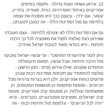
12. איראן עשתה טעות גדולה - ותקפה בסיסים
אמריקנים באיחוד האמירויות, כווית, סעודיה, בחריין,
קטאר, וגם ירדן - ובעצם בכך היא מסכנת את עצמה
בלחימה גם מול המדינות הללו - וזה כמובן לטובתנו...
גם אם המדינות הללו לא יצטרפו ללחימה - עצם העובדה
שאיראן כעת נאלצת לפצל את מאמציה לכל כך הרבה
חזיתות - היא בוודאי מאוד לטובת ישראל וארה"ב.
ניתן לומר ש"היוצרות התהפכו" - עד עכשיו ישראל נאבקה
מול הרבה חזיתות, אבל עכשיו, חמאס חיזבאללה
והחות'ים שקטים, ואילו איראן (פרס - המן הרשע) -
נאלצת להתמודד עם תקיפות ממדינות רבות שבהן
פרוסים כוחות אמריקנים, ולכן היא בצרות צרורות מכל
הכיוונים - וסופגת מתקפות הן מנושאות המטוסים, הן
ממשחתות וצוללות, הן ממטוסי קרב אמריקנים, מטוסי
קרב ישראלים, מפציצים אסטרטגיים, כטב"מים - והיא
"יורה לכל הכיוונים" - ונלחמת מול חזיתות רבות - וזה