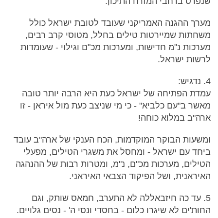
שנפרס ברחבי המזרח התיכון.
מערך ההגנה האמריקני שעובד לטובת ישראל כולל
משחתות שמיירטות טילים בחלל, מטוסי קרב רבים,
מערכות נ"מ חדישות, ומערכות מכ"ם וגילוי - שעומדות
לרשות ישראל.
4. נדגיש:
עמדת הפתיחה של ישראל כעת היא הרבה יותר טובה
מאשר ב"עם כלביא" - כי מי שניצב כעת מול איראן - זו
ארה"ב במלוא כוחה!
ומשעות הבוקר המוקדמות, הכח הענקי של ארה"ב עובד
ביחד עם ישראל - ומחסל את משגרי הטילים, מפעלי
הטילים, מערכות מכ"ם, נ"מ, ומטרות רבות של ההנהגה
האיראנית, ושל הפיקוד הצבאי האיראני.
5. עד כה חיזבאללה לא התערב, חמאס שותק, וגם
החות'ים לא שיגרו כלום - בחסדי ונסי ה' - נסים גלויים.