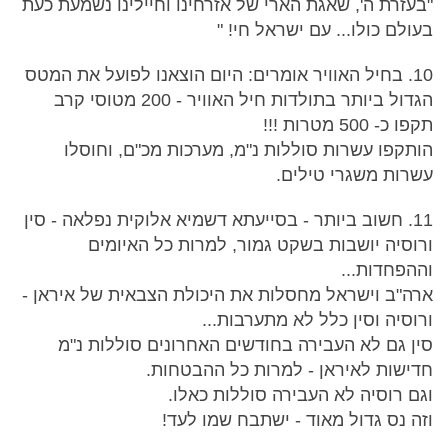
"בעזרת ה', שאגת הארי של אזרחינו וחיילינו נשמעת כעת
בעולם כולו... עם ישראל חי! "
10. בחיל האוויר אומרים: היום הוצאנו לפועל את המטס
הגדול ביותר בתולדות חיל האוויר - 200 מטוסי קרב
תקפו כ- 500 מטרות !!!
הותקפו עשרות סוללות נ"מ, מערכות מכ"ם, וחוסלו
עשרות משגרי טילים.
11. חשוב ביותר - בסייעתא דשמיא אלוקית נפלאה - סין
ורוסיה יושבות בשקט גמור, למרות כל האיומים
וההפחדות...
ארה"ב וישראל מחסלות את היכולת הצבאית של איראן -
ורוסיה וסין כלל לא מתערבות...
סין גם לא העבירה בחודשים האחרונים סוללות נ"מ
חדישות לאיראן - למרות כל ההבטחות.
וגם רוסיה לא העבירה סוללות כאלו.
וזה נס גדול מאוד - ישתבח שמו לעד!