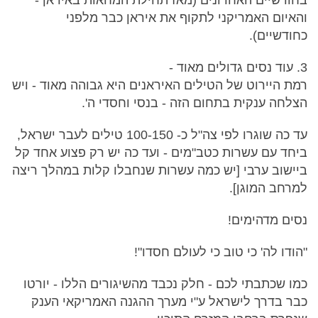
בחודשיים האחרונים (מאז תחילת המחאות באיראן -
והאיום האמריקני לתקוף את איראן כבר מלפני
כחודשיים).
3. עוד נסים גדולים מאוד -
רמת היירוט של הטילים האיראנים היא גבוהה מאוד - ויש
הצלחה ענקית בתחום הזה - בנסי וחסדי ה'.
עד כה שוגרו לפי צה"ל כ- 100-150 טילים לעבר ישראל,
ביחד עם עשרות כטב"מים - ועד כה יש רק פצוע אחד קל
ביישוב ערבי [יש כמה עשרות שנחבלו קלות במהלך ריצה
למרחב המוגן].
נסים מדהימים!
"הודו לה' כי טוב כי לעולם חסדו"!
כמו שכתבתי לכם - חלק נכבד מהשיגורים הללו - יורטו
כבר בדרך לישראל ע"י מערך ההגנה האמריקאי הענק