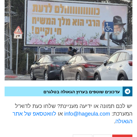
עדכונים שוטפים בערוץ הגאולה בטלגרם
יש לכם תמונה או ידיעה מעניינת? שלחו כעת לדוא"ל
המערכת:
info@hageula.com
או
לוואטסאפ של אתר
הגאולה
.