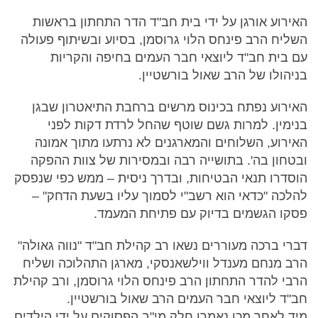
האירוע אורגן על ידי בית חב"ד הדר התחתון בראשות
השליח הרב פינחס הלוי גרוסמן, בסיוע ובשיתוף פעולה
עם בית חב"ד ליוצאי חבר העמים בחיפה והקריות
בניהולו של הרב שאול בורשטיין.
האירוע נפתח בכינוס מרשים ברחבת התיאטרון שבגן
בנימין. למרות גשם שוטף שהחל לרדת דקות לפני
האירוע, השלוחים והמארגנים לא נרתעו מתוך אמונה
ובטחון בה'. בתושייה רבה ובמסירות של צוות ההפקה
הוסדרו תנאי הבטיחות, ובדרך ניסית – ממש כפי שנפסק
להלכה "כדאי הוא רשב"י לסמוך עליו בשעת הדחק" –
פסקו הגשמים בדיוק עם פתיחת המעמד.
דברי ברכה מעוררים נשאו רב קהילת חב"ד "נווה גאולה"
הרב מנחם מענדל ווילשאנסקי, מארגן התהלוכה ושליח
הרבי להדר התחתון הרב פינחס הלוי גרוסמן, ורב קהילת
חב"ד ליוצאי חבר העמים הרב שאול בורשטיין.
מיד לאחר מכן נאמרו חלק מי"ב הפסוקים על ידי הילדים