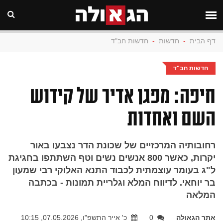
דף הבית
-
חדשות
-
חדשות חב"ד
חדשות חב"ד
חיפה: מפגן אדיר של קידוש
השם ואחדות
רחובותיה המרכזיים של שכונת הדר נצבעו באור
יקרות, כאשר 800 אנשים נשים וטף השתתפו בחגיגת
ל"ג בעומר עוצמתית לכבוד התנא האלוקי רבי שמעון
בר יוחאי. לדיווח המלא וגלריית תמונות - בכתבה
המלאה
אתר הגאולה
0
כ' אייר התשפ"ו, 07.05.2026, 10:15