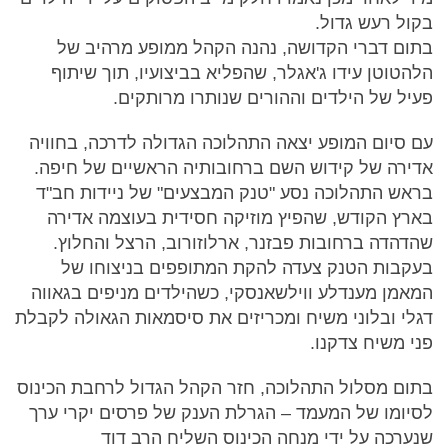
בקול רעש גדול.
בתום דברי הקדושה, נהנה הקהל ממופע מרהיב של
הלהטוטן עידו ג'אגלר, שהפליא בביצועיו, תוך שיתוף
פעיל של הילדים וההורים שנותרו מרותקים.
עם סיום המופע יצאה התהלוכה הגדולה לדרכה, בחוויה
אדירה של קידוש השם ברחובותיה הראשיים של חיפה.
בראש התהלוכה נסע "טנק המבצעים" של ניידות חב"ד
בארץ הקודש, שהפיץ מוזיקה חסידית בעוצמה אדירה
שהדהדה ברחובות פבזנר, ארלוזורוב, הרצל והחלוץ.
בעקבות הטנק צעדה להקת המתופפים בניצוחו של
המאמן מענדלע ווילשאנסקי, כשהילדים מניפים בגאווה
דגלי ובלוני משיח ומכריזים את סיסמאות הגאולה לקבלת
פני משיח צדקנו.
בתום מסלול התהלוכה, חזר הקהל הגדול לרחבת הכינוס
לסיומו של המעמד – הגרלת הענק של פרסים יקרי ערך
שנערכה על ידי מנחה הכינוס השליח הרב דוד