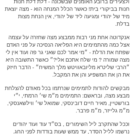
ולצעירים ברובע האומנים שבשכונה - דלת דלת חנות
חנות בביקורי בית! כאשר הכלל המנחה הוא - מצה יוצאת
מיד של יהודי ומגיעה ליד של יהודי, אין הנחת מצות
בדלת.
אנקדוטה אחת מני רבות ממבצע מצה שחזרה על עצמה
אצל כמה מהתמימים היא הפליאה הנסיכה על פני האדם
שפתח את הדלת - ״מי אמר לכם שאני גר פה ועוד אין לי
מצה שמורה ? מי שלח אתכם אלי?״ כאשר התשובה היא
״הרבי שליט"א מליובאוויטש מלך המשיח״ - הדבר חיזק
את הן את המשפיע והן את המקבל.
מבקשים להודות לתמימים שנרתמו בכל מאודם להצלחת
מבצע מצה, ובראשם: התמימים מ״מ שי׳ הרמתי, י״י
בורשטיין, מאיר חיים דובינסקי, שמואל שי׳ ווילשאנסקי,
מ״מ גלייזר, מ״מ פרבר.
וככל שהתקרב ליל השימורים , בס״ד עוד ועוד יהודים
נרשמו לליל הסדר, עד ממש שעות בודדות לפני החג.