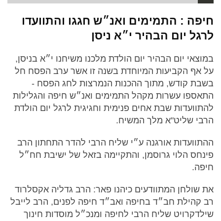
חיפה : התמימים ואנ״ש חגגו והתוועדו
לרגל יום הבהיר י״א ניסן
במוצאי יום הבהיר יום הולדת מלכנו משיחנו י״א בניסן,
על אף הקביעות המיוחדת בשנה זו אשר ערב הפסח חל
בשבת קודש, מתוך ההכנות הנמרצות לחג הפסח -
התאספו עשרות מקהל התמימים ואנ״ש חיפה והגלילות
להתוועדות שבת אחים פנימית וחגיגית לרגל יום הולדת
הרבי שליט"א מלך המשיח.
ההתוועדות אורגנה ע״י שליח הרבי להדר התחתון הרב
פינחס הלוי גרוסמן, והתקיימה בזאל של ישיבת חח״ל
חיפה.
את שולחן המתוודעים כיהנו פאר: הרב גדליה אקסלרוד
רב קהילת חב״ד בחיפה ואב״ד חיפה לפנים, הרב לייבל
שילדקרויט שליח הרבי לחיפה ומנכ״ל מוסדות חינוך