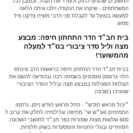
החשובים שהגיעו לחזק ולעורר את הקהל, וכמובן לכל
המשתתפים - שיקחו את הנקודה וילכו איתה הלאה
למעשה בפועל עד לקבלת פני הרבי משיח צדקנו מיד
ממש.
בית חב״ד הדר התחתון חיפה: מבצע
מצה וליל סדר ציבורי בס״ד למעלה
מהמשוער!
בבית חב״ד הדר התחתון חיפה בראשות הרב פינחס
הלוי גרוסמן מסכמים בשמחה רבה ובהודאה להשם את
הצלחת הפעילות במבצע מצה ובליל הסדר הציבורי
שנערכו בשכונה.
״יכול מראש חודש״ - החל מראש חודש ניסן, נרתמו
התמימים ואנ״ש שי׳ מחיפה וגלילותיה לחלק את קרוב ל
600 שלשות מצות שמורות כפר חב״ד לתושבי השכונה,
הסוחרים ובעלי החנויות והמסעדות בשוק תלפיות,