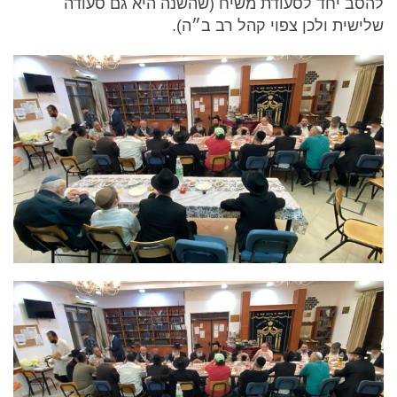
להסב יחד לסעודת משיח (שהשנה היא גם סעודה
שלישית ולכן צפוי קהל רב ב״ה).