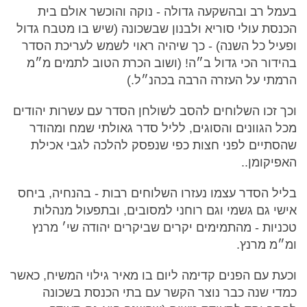
בעמל רב ובהשקעה גדולה - נוקה והוכשר אולם בית
הכנסת עולי סוריא ולבנון שבשכונה (שיש בו מטבח גדול
ופעיל כל השנה) - כך שיהיה ראוי לשמש לעריכת הסדר
בהידור הכי גדול ב״ה! (ושוב הכרת הטוב לתמים מ״מ
הרמתי על העזרה הרבה בכהנ״ל.)
וכך זכו השלוחים להסב לשולחן הסדר עם עשרות יהודים
מכל הגוונים והסוגים, לליל סדר גאולתי שמח ומהודר
שהסתיים לפני חצות כפי שנפסק להלכה לגבי אכילת
האפיקומן..
בליל הסדר עצמו נעזרו השלוחים רבות - בהנחיה, ביחס
אישי גם גשמי וגם רוחני למסובים, ובתפעול מנהלות
טכניות - מהתמימים יקרים שביקרים יהודה שי׳ מרנץ
ומ״מ מרנץ.
וכעת עם הפנים קדימה ליום בו מאיר גילוי המשיח, כאשר
כמדי שנה כבר נוצר הקשר עם בתי הכנסת בשכונה