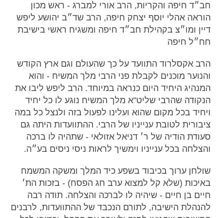
חב״ד חיפה והקריות, הרב אורי למברג - ראש מכון
הוראה אהלי יוסף יצחק חיפה, הרב שד״ב יהושע ליפש
דיין ומו״צ בקהילת חב״ד חיפה ומשגיח ראשי בישיבת
חח״ל חיפה
הרב אקסלרוד התוועד על כך שהעולם וגם ארץ הקודש
והנוער מוכנים לקבלת פני הרבי מלך המשיח - והוא
המנהיג היחיד היום כנראה במיוחד. הרב ליפש ליבו את
הנקודה שהרבי שליט"א מלך המשיח נוגע לו כל יחיד
ויחיד בכל מקום שהוא ועלינו לפעול בזה ולנצל כל במה
ציבורית לטובת ענייניו של הרבי. ההתוועדות היתה גם
סעודת הודיה של ר׳ דניאל אזולאי - שתהיה לו ברכה
והצלחה בכל ענייניו וימשיך לראות ניסי ניסים בע״ה.
שולחן ערוך בכיבוד בשפע כיד המלך ומשקה המשמח
באיכות (שלא קל למצוא ערב חג הפסח) - בזכות הת׳
חיים בן חיים - שיהיה לו לברכה והצלחה. תודה רבה
להנהלת הישיבה, לתורם הנכבד של ההתוועדות, לרבנים