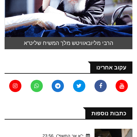
הרבי מליובאוויטש מלך המשיח שליט"א
עקוב אחרינו
כתבות נוספות
י"א אב התשפ"ו, 23:56