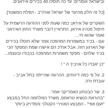
ובישראל אומרים: עד כה חוסלו 40 בכירים איראנים.
[כל זה חלק מהיעד של ישראל וארה"ב - הפלת המשטר].
השקרים של איראן: כמה שעות לפני ההודעה הרשמית על
חיסול מנהיג איראן, התראיין דובר משרד החוץ האיראני
ואמר שהוא חי...
וגם - בכיר במשמרות המהפכה אמר שלא חוסלו בכירים
של הארגון הזה, אבל אח"כ הם אישרו שמת המפקד הכי
בכיר שלהם - מפקד משמרות המהפכה בכבודו ובעצמו...
"כן יאבדו כל אויביך ה " !
2. על פי כמה דיווחים, ההרוגה שהייתה בתל אביב -
עובדת זרה.
3. שר הבטחון האמריקני אמר:
"בהוראת הנשיא טראמפ, משרד המלחמה החל במבצע
"זעם אפי" - המבצע האווירי הקטלני והמדויק ביותר