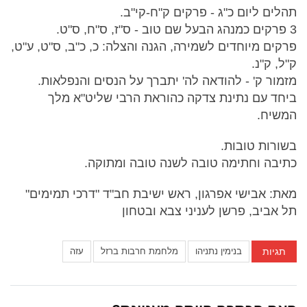
תהלים ליום כ"ג - פרקים ק"ח-קי"ב.
3 פרקים כמנהג הבעל שם טוב - ס"ז, ס"ח, ס"ט.
פרקים מיוחדים לשמירה, הגנה והצלה: כ, כ"ב, ס"ט, ע"ט,
ק"ל, ק"נ.
מזמור ק' - להודאה לה' יתברך על הנסים והנפלאות.
ביחד עם נתינת צדקה כהוראת הרבי שליט"א מלך
המשיח.
בשורות טובות.
כתיבה וחתימה טובה לשנה טובה ומתוקה.
מאת: אבישי אפרגון, ראש ישיבת חב"ד "דרכי תמימים"
תל אביב, פרשן לעניני צבא ובטחון
תגיות
בנימין נתניהו
מלחמת חרבות ברזל
עזה