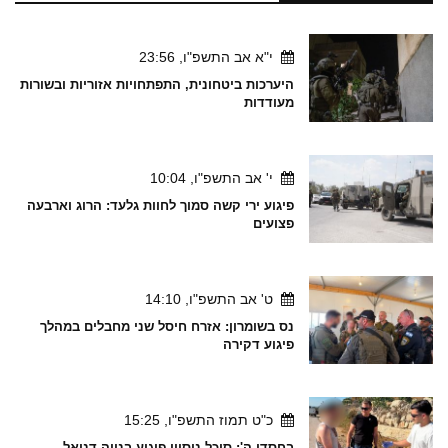
י"א אב התשפ"ו, 23:56
היערכות ביטחונית, התפתחויות אזוריות ובשורות
מעודדות
י' אב התשפ"ו, 10:04
פיגוע ירי קשה סמוך לחוות גלעד: הרוג וארבעה
פצועים
ט' אב התשפ"ו, 14:10
נס בשומרון: אזרח חיסל שני מחבלים במהלך
פיגוע דקירה
כ"ט תמוז התשפ"ו, 15:25
בחסדי ה': סוכל ניסיון פיגוע בנווה דניאל –