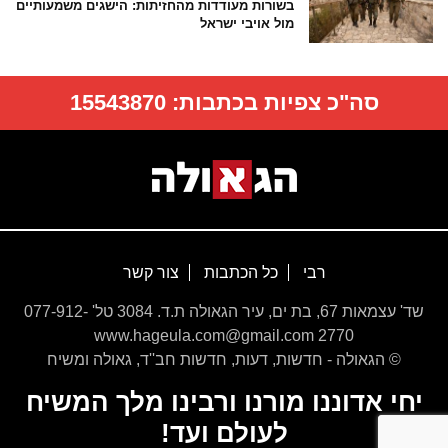
בשורות מעודדות מהחזיתות: הישגים משמעותיים
מול אויבי ישראל
סה"כ צפיות בכתבות:
15543870
רבי
כל הכתבות
צור קשר
שד' עצמאות 67, בת ים, עיר הגאולה ת.ד. 3084 טל' 077-912-
2770 www.hageula.com@gmail.com
© הגאולה - חדשות, דעות, חדשות חב''ד, גאולה ומשיח
יחי אדוננו מורנו ורבינו מלך המשיח
לעולם ועד!