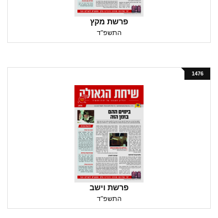
פרשת מקץ
התשפ"ד
1476
פרשת וישב
התשפ"ד