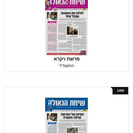
פרשת ויקרא
התשפ"ד
1490