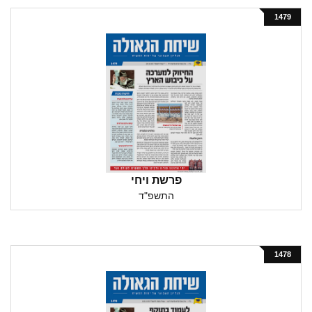
1479
פרשת ויחי
התשפ"ד
1478