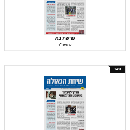
פרשת בא
התשפ"ד
1481