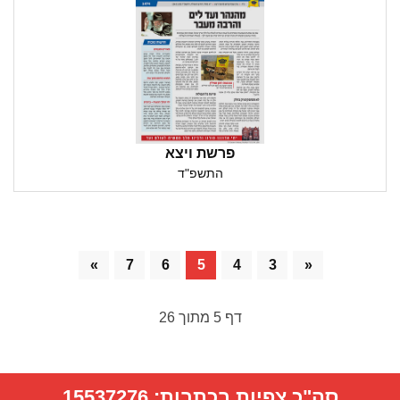
פרשת ויצא
התשפ"ד
»
7
6
5
4
3
«
דף
5
מתוך
26
סה"כ צפיות בכתבות:
15537276