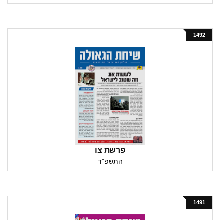
1492
פרשת צו
התשפ"ד
1491