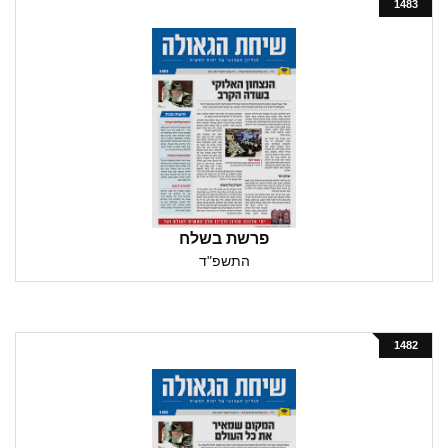
1483
פרשת בשלח
התשפ"ד
1482