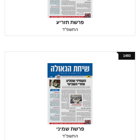
פרשת תזריע
התשפ"ד
1493
פרשת שמיני
התשפ"ד