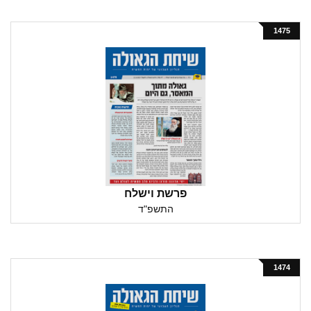
1475
פרשת וישלח
התשפ"ד
1474