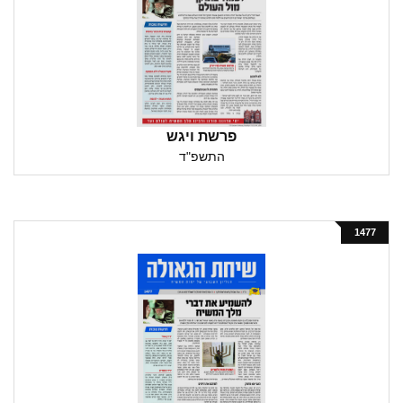
פרשת ויגש
התשפ"ד
1477