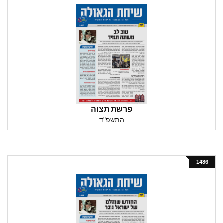
פרשת תצוה
התשפ"ד
1486