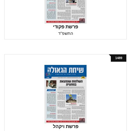
פרשת פקודי
התשפ"ד
1489
פרשת ויקהל