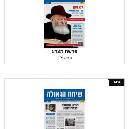
פרשת מצרע
התשפ"ד
1494