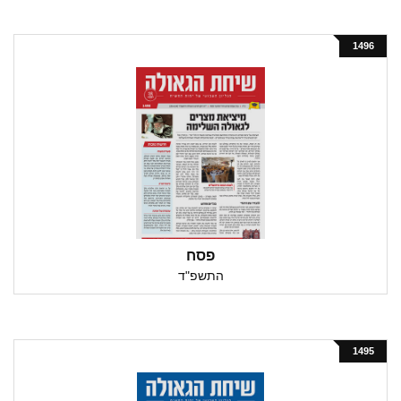
1496
פסח
התשפ"ד
1495