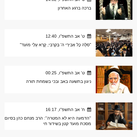
ברכה ברגע האחרון
ט' אב התשפ"ו, 12:40
"סִלָּה כׇל אַבִּירַי ה' בְּקִרְבִּי, קָרָא עָלַי מוֹעֵד"
ט' אב התשפ"ו, 00:25
ניגון בתשעה באב ובכי בשמחת תורה
ח' אב התשפ"ו, 16:17
''הדמעה היא לא המטרה'': הרב מנחם כהן בסיום
מסכת מועד קטן בשידור חי