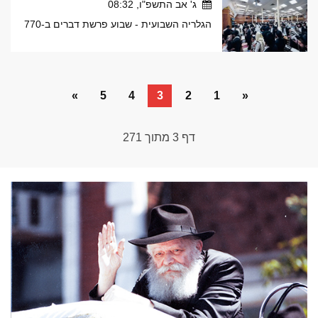
ג' אב התשפ"ו, 08:32
הגלריה השבועית - שבוע פרשת דברים ב-770
»
5
4
3
2
1
«
דף
3
מתוך
271